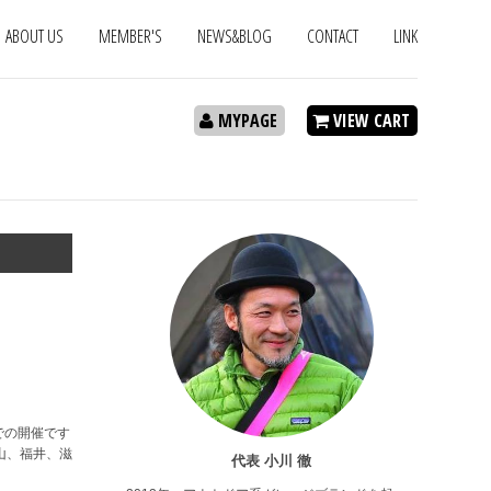
ABOUT US
MEMBER'S
NEWS&BLOG
CONTACT
LINK
MYPAGE
VIEW CART
での開催です
山、福井、滋
代表 小川 徹