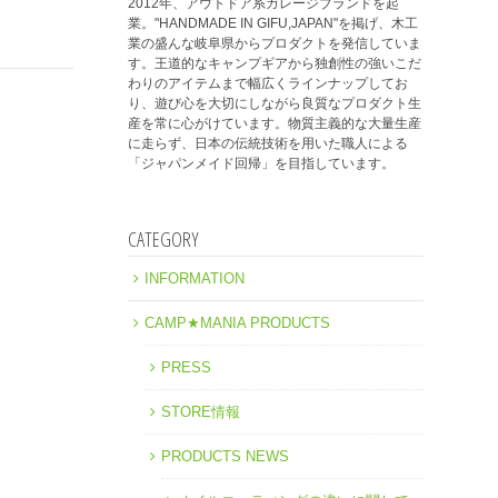
2012年、アウトドア系ガレージブランドを起
業。"HANDMADE IN GIFU,JAPAN"を掲げ、木工
業の盛んな岐阜県からプロダクトを発信していま
す。王道的なキャンプギアから独創性の強いこだ
わりのアイテムまで幅広くラインナップしてお
り、遊び心を大切にしながら良質なプロダクト生
産を常に心がけています。物質主義的な大量生産
に走らず、日本の伝統技術を用いた職人による
「ジャパンメイド回帰」を目指しています。
CATEGORY
INFORMATION
CAMP★MANIA PRODUCTS
PRESS
STORE情報
PRODUCTS NEWS