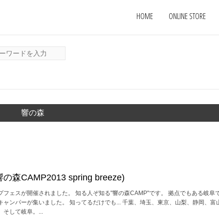
HOME
ONLINE STORE
響の森
AMP2013 spring breeze)
フェスが開催されました。 知る人ぞ知る"響の森CAMP"です。 拠点でもある岐阜
ャンパーが集いました。 知ってるだけでも... 千葉、埼玉、東京、山梨、静岡、富
そして岐阜。...