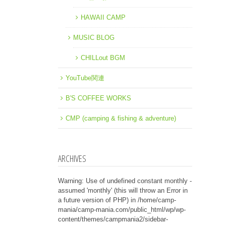
HAWAII CAMP
MUSIC BLOG
CHILLout BGM
YouTube関連
B'S COFFEE WORKS
CMP (camping & fishing & adventure)
ARCHIVES
Warning
: Use of undefined constant monthly -
assumed 'monthly' (this will throw an Error in
a future version of PHP) in
/home/camp-
mania/camp-mania.com/public_html/wp/wp-
content/themes/campmania2/sidebar-