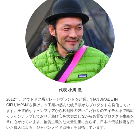
代表 小川 徹
2012年、アウトドア系ガレージブランドを起業。"HANDMADE IN
GIFU,JAPAN"を掲げ、木工業の盛んな岐阜県からプロダクトを発信してい
ます。王道的なキャンプギアから独創性の強いこだわりのアイテムまで幅広
くラインナップしており、遊び心を大切にしながら良質なプロダクト生産を
常に心がけています。物質主義的な大量生産に走らず、日本の伝統技術を用
いた職人による「ジャパンメイド回帰」を目指しています。