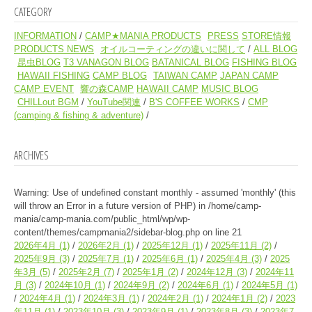
CATEGORY
INFORMATION
CAMP★MANIA PRODUCTS
PRESS
STORE情報
PRODUCTS NEWS
オイルコーティングの違いに関して
ALL BLOG
昆虫BLOG
T3 VANAGON BLOG
BATANICAL BLOG
FISHING BLOG
HAWAII FISHING
CAMP BLOG
TAIWAN CAMP
JAPAN CAMP
CAMP EVENT
響の森CAMP
HAWAII CAMP
MUSIC BLOG
CHILLout BGM
YouTube関連
B'S COFFEE WORKS
CMP
(camping & fishing & adventure)
ARCHIVES
Warning
: Use of undefined constant monthly - assumed 'monthly' (this
will throw an Error in a future version of PHP) in
/home/camp-
mania/camp-mania.com/public_html/wp/wp-
content/themes/campmania2/sidebar-blog.php
on line
21
2026年4月
(1)
2026年2月
(1)
2025年12月
(1)
2025年11月
(2)
2025年9月
(3)
2025年7月
(1)
2025年6月
(1)
2025年4月
(3)
2025
年3月
(5)
2025年2月
(7)
2025年1月
(2)
2024年12月
(3)
2024年11
月
(3)
2024年10月
(1)
2024年9月
(2)
2024年6月
(1)
2024年5月
(1)
2024年4月
(1)
2024年3月
(1)
2024年2月
(1)
2024年1月
(2)
2023
年11月
(1)
2023年10月
(3)
2023年9月
(1)
2023年8月
(3)
2023年7