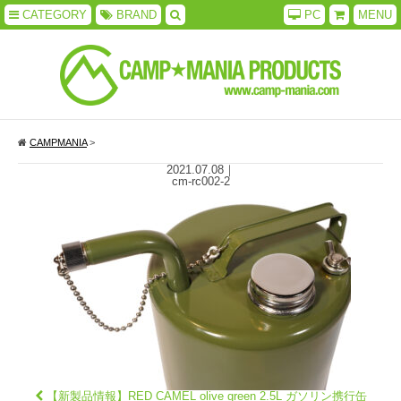
CATEGORY
BRAND
PC
MENU
CAMPMANIA
>
2021.07.08
｜
cm-rc002-2
【新製品情報】RED CAMEL olive green 2.5L ガソリン携行缶