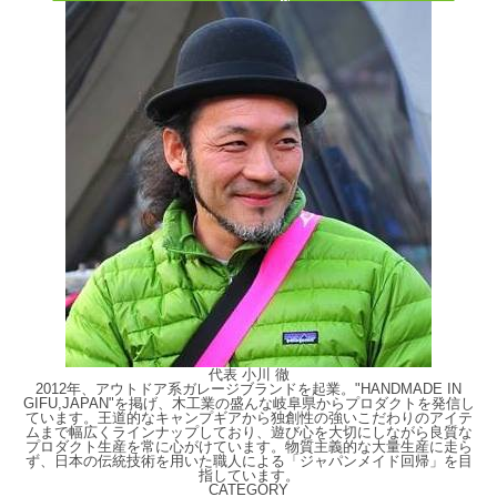
代表 小川 徹
2012年、アウトドア系ガレージブランドを起業。"HANDMADE IN
GIFU,JAPAN"を掲げ、木工業の盛んな岐阜県からプロダクトを発信し
ています。王道的なキャンプギアから独創性の強いこだわりのアイテ
ムまで幅広くラインナップしており、遊び心を大切にしながら良質な
プロダクト生産を常に心がけています。物質主義的な大量生産に走ら
ず、日本の伝統技術を用いた職人による「ジャパンメイド回帰」を目
指しています。
CATEGORY