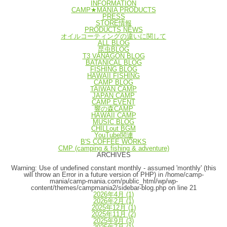
INFORMATION
CAMP★MANIA PRODUCTS
PRESS
STORE情報
PRODUCTS NEWS
オイルコーティングの違いに関して
ALL BLOG
昆虫BLOG
T3 VANAGON BLOG
BATANICAL BLOG
FISHING BLOG
HAWAII FISHING
CAMP BLOG
TAIWAN CAMP
JAPAN CAMP
CAMP EVENT
響の森CAMP
HAWAII CAMP
MUSIC BLOG
CHILLout BGM
YouTube関連
B'S COFFEE WORKS
CMP (camping & fishing & adventure)
ARCHIVES
Warning
: Use of undefined constant monthly - assumed 'monthly' (this
will throw an Error in a future version of PHP) in
/home/camp-
mania/camp-mania.com/public_html/wp/wp-
content/themes/campmania2/sidebar-blog.php
on line
21
2026年4月
(1)
2026年2月
(1)
2025年12月
(1)
2025年11月
(2)
2025年9月
(3)