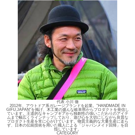
代表 小川 徹
2012年、アウトドア系ガレージブランドを起業。"HANDMADE IN
GIFU,JAPAN"を掲げ、木工業の盛んな岐阜県からプロダクトを発信し
ています。王道的なキャンプギアから独創性の強いこだわりのアイテ
ムまで幅広くラインナップしており、遊び心を大切にしながら良質な
プロダクト生産を常に心がけています。物質主義的な大量生産に走ら
ず、日本の伝統技術を用いた職人による「ジャパンメイド回帰」を目
指しています。
CATEGORY