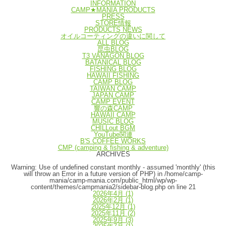
INFORMATION
CAMP★MANIA PRODUCTS
PRESS
STORE情報
PRODUCTS NEWS
オイルコーティングの違いに関して
ALL BLOG
昆虫BLOG
T3 VANAGON BLOG
BATANICAL BLOG
FISHING BLOG
HAWAII FISHING
CAMP BLOG
TAIWAN CAMP
JAPAN CAMP
CAMP EVENT
響の森CAMP
HAWAII CAMP
MUSIC BLOG
CHILLout BGM
YouTube関連
B'S COFFEE WORKS
CMP (camping & fishing & adventure)
ARCHIVES
Warning
: Use of undefined constant monthly - assumed 'monthly' (this
will throw an Error in a future version of PHP) in
/home/camp-
mania/camp-mania.com/public_html/wp/wp-
content/themes/campmania2/sidebar-blog.php
on line
21
2026年4月
(1)
2026年2月
(1)
2025年12月
(1)
2025年11月
(2)
2025年9月
(3)