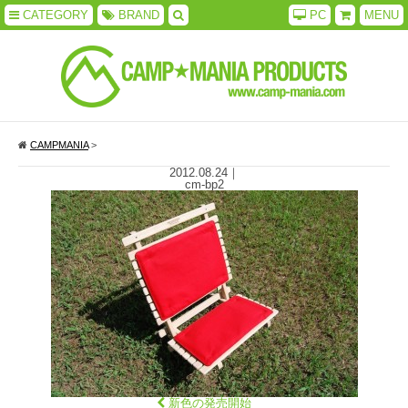
CATEGORY
BRAND
PC
MENU
CAMPMANIA
>
2012.08.24
｜
cm-bp2
新色の発売開始