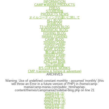
INFORMATION
CAMP★MANIA PRODUCTS
PRESS
STORE情報
PRODUCTS NEWS
オイルコーティングの違いに関して
ALL BLOG
昆虫BLOG
T3 VANAGON BLOG
BATANICAL BLOG
FISHING BLOG
HAWAII FISHING
CAMP BLOG
TAIWAN CAMP
JAPAN CAMP
CAMP EVENT
響の森CAMP
HAWAII CAMP
MUSIC BLOG
CHILLout BGM
YouTube関連
B'S COFFEE WORKS
CMP (camping & fishing & adventure)
ARCHIVES
Warning
: Use of undefined constant monthly - assumed 'monthly' (this
will throw an Error in a future version of PHP) in
/home/camp-
mania/camp-mania.com/public_html/wp/wp-
content/themes/campmania2/sidebar-blog.php
on line
21
2026年4月
(1)
2026年2月
(1)
2025年12月
(1)
2025年11月
(2)
2025年9月
(3)