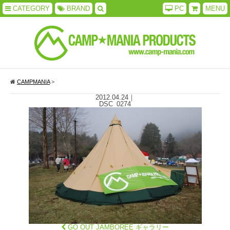
CATEGORY
BRAND
PC
MENU
CAMPMANIA
>
2012.04.24
｜
DSC_0274
GO OUT JAMBOREE ギャラリー