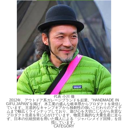
代表 小川 徹
2012年、アウトドア系ガレージブランドを起業。"HANDMADE IN
GIFU,JAPAN"を掲げ、木工業の盛んな岐阜県からプロダクトを発信し
ています。王道的なキャンプギアから独創性の強いこだわりのアイテ
ムまで幅広くラインナップしており、遊び心を大切にしながら良質な
プロダクト生産を常に心がけています。物質主義的な大量生産に走ら
ず、日本の伝統技術を用いた職人による「ジャパンメイド回帰」を目
指しています。
CATEGORY