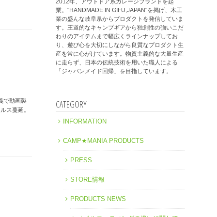
2012年、アウトドア系ガレージブランドを起
業。"HANDMADE IN GIFU,JAPAN"を掲げ、木工
業の盛んな岐阜県からプロダクトを発信していま
す。王道的なキャンプギアから独創性の強いこだ
わりのアイテムまで幅広くラインナップしてお
り、遊び心を大切にしながら良質なプロダクト生
産を常に心がけています。物質主義的な大量生産
に走らず、日本の伝統技術を用いた職人による
「ジャパンメイド回帰」を目指しています。
"名義で動画製
CATEGORY
イルス蔓延。
INFORMATION
CAMP★MANIA PRODUCTS
PRESS
STORE情報
PRODUCTS NEWS