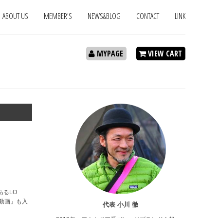
ABOUT US
MEMBER'S
NEWS&BLOG
CONTACT
LINK
MYPAGE
VIEW CART
あるLO
け動画」も入
代表 小川 徹