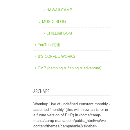
HAWAII CAMP
MUSIC BLOG
CHILLout BGM
YouTube関連
B'S COFFEE WORKS
CMP (camping & fishing & adventure)
ARCHIVES
Warning
: Use of undefined constant monthly -
assumed 'monthly' (this will throw an Error in
a future version of PHP) in
/home/camp-
mania/camp-mania.com/public_html/wp/wp-
content/themes/campmania2/sidebar-