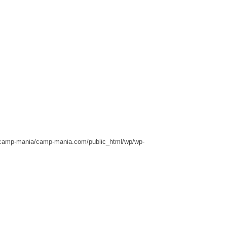
camp-mania/camp-mania.com/public_html/wp/wp-