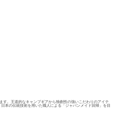
信しています。王道的なキャンプギアから独創性の強いこだわりのアイテ
、日本の伝統技術を用いた職人による「ジャパンメイド回帰」を目