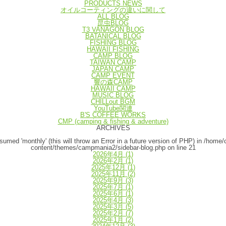
PRODUCTS NEWS
オイルコーティングの違いに関して
ALL BLOG
昆虫BLOG
T3 VANAGON BLOG
BATANICAL BLOG
FISHING BLOG
HAWAII FISHING
CAMP BLOG
TAIWAN CAMP
JAPAN CAMP
CAMP EVENT
響の森CAMP
HAWAII CAMP
MUSIC BLOG
CHILLout BGM
YouTube関連
B'S COFFEE WORKS
CMP (camping & fishing & adventure)
ARCHIVES
umed 'monthly' (this will throw an Error in a future version of PHP) in
/home/
content/themes/campmania2/sidebar-blog.php
on line
21
2026年4月
(1)
2026年2月
(1)
2025年12月
(1)
2025年11月
(2)
2025年9月
(3)
2025年7月
(1)
2025年6月
(1)
2025年4月
(3)
2025年3月
(5)
2025年2月
(7)
2025年1月
(2)