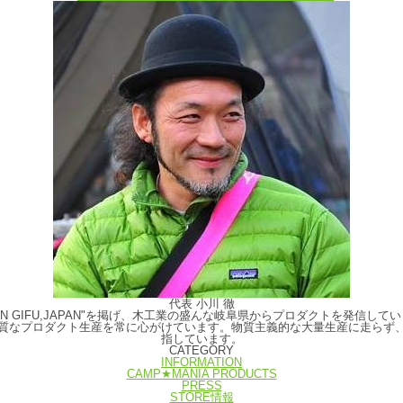
代表 小川 徹
E IN GIFU,JAPAN"を掲げ、木工業の盛んな岐阜県からプロダクトを発
質なプロダクト生産を常に心がけています。物質主義的な大量生産に走らず
指しています。
CATEGORY
INFORMATION
CAMP★MANIA PRODUCTS
PRESS
STORE情報