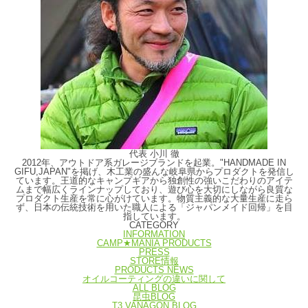
代表 小川 徹
2012年、アウトドア系ガレージブランドを起業。"HANDMADE IN
GIFU,JAPAN"を掲げ、木工業の盛んな岐阜県からプロダクトを発信し
ています。王道的なキャンプギアから独創性の強いこだわりのアイテ
ムまで幅広くラインナップしており、遊び心を大切にしながら良質な
プロダクト生産を常に心がけています。物質主義的な大量生産に走ら
ず、日本の伝統技術を用いた職人による「ジャパンメイド回帰」を目
指しています。
CATEGORY
INFORMATION
CAMP★MANIA PRODUCTS
PRESS
STORE情報
PRODUCTS NEWS
オイルコーティングの違いに関して
ALL BLOG
昆虫BLOG
T3 VANAGON BLOG