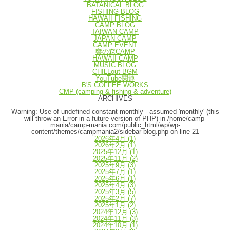
BATANICAL BLOG
FISHING BLOG
HAWAII FISHING
CAMP BLOG
TAIWAN CAMP
JAPAN CAMP
CAMP EVENT
響の森CAMP
HAWAII CAMP
MUSIC BLOG
CHILLout BGM
YouTube関連
B'S COFFEE WORKS
CMP (camping & fishing & adventure)
ARCHIVES
Warning
: Use of undefined constant monthly - assumed 'monthly' (this
will throw an Error in a future version of PHP) in
/home/camp-
mania/camp-mania.com/public_html/wp/wp-
content/themes/campmania2/sidebar-blog.php
on line
21
2026年4月
(1)
2026年2月
(1)
2025年12月
(1)
2025年11月
(2)
2025年9月
(3)
2025年7月
(1)
2025年6月
(1)
2025年4月
(3)
2025年3月
(5)
2025年2月
(7)
2025年1月
(2)
2024年12月
(3)
2024年11月
(3)
2024年10月
(1)