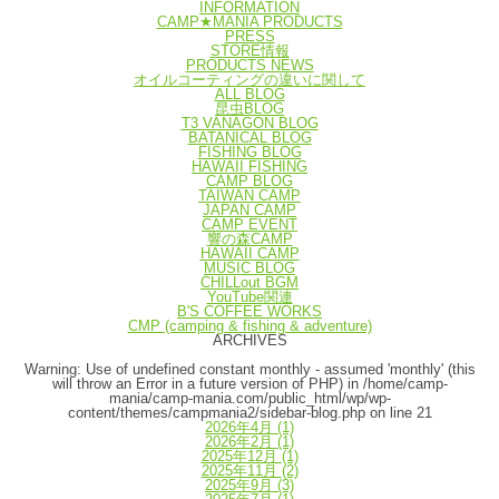
INFORMATION
CAMP★MANIA PRODUCTS
PRESS
STORE情報
PRODUCTS NEWS
オイルコーティングの違いに関して
ALL BLOG
昆虫BLOG
T3 VANAGON BLOG
BATANICAL BLOG
FISHING BLOG
HAWAII FISHING
CAMP BLOG
TAIWAN CAMP
JAPAN CAMP
CAMP EVENT
響の森CAMP
HAWAII CAMP
MUSIC BLOG
CHILLout BGM
YouTube関連
B'S COFFEE WORKS
CMP (camping & fishing & adventure)
ARCHIVES
Warning
: Use of undefined constant monthly - assumed 'monthly' (this
will throw an Error in a future version of PHP) in
/home/camp-
mania/camp-mania.com/public_html/wp/wp-
content/themes/campmania2/sidebar-blog.php
on line
21
2026年4月
(1)
2026年2月
(1)
2025年12月
(1)
2025年11月
(2)
2025年9月
(3)