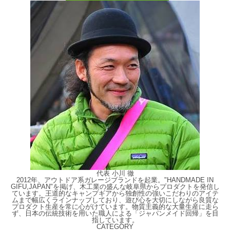
代表 小川 徹
2012年、アウトドア系ガレージブランドを起業。"HANDMADE IN
GIFU,JAPAN"を掲げ、木工業の盛んな岐阜県からプロダクトを発信し
ています。王道的なキャンプギアから独創性の強いこだわりのアイテ
ムまで幅広くラインナップしており、遊び心を大切にしながら良質な
プロダクト生産を常に心がけています。物質主義的な大量生産に走ら
ず、日本の伝統技術を用いた職人による「ジャパンメイド回帰」を目
指しています。
CATEGORY