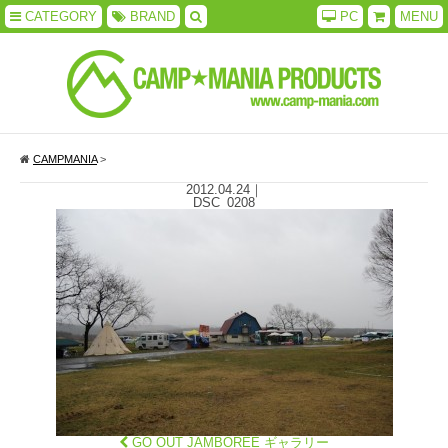
CATEGORY
BRAND
PC
MENU
CAMPMANIA
>
2012.04.24
｜
DSC_0208
GO OUT JAMBOREE ギャラリー