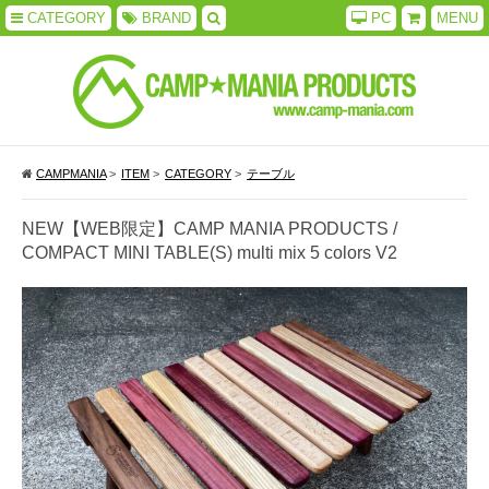
CATEGORY
BRAND
PC
MENU
CAMPMANIA
>
ITEM
>
CATEGORY
>
テーブル
NEW【WEB限定】CAMP MANIA PRODUCTS /
COMPACT MINI TABLE(S) multi mix 5 colors V2