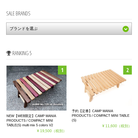
SALE BRANDS
RANKING 5
予約【定番】CAMP MANIA
PRODUCTS / COMPACT MINI TABLE
NEW【WEB限定】CAMP MANIA
(S)
PRODUCTS / COMPACT MINI
TABLE(S) multi mix 5 colors V2
¥ 11,600
（税別）
¥ 19,500
（税別）