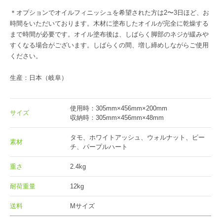
＊オプションでオイルフィニッシュを希望された方は2〜3日ほど、お
時間をいただいております。木材に塗布したオイルが完全に乾燥する
まで時間が必要です。オイル塗布後は、しばらく脚部のネジが緩みや
すくなる場合がございます。しばらくの間、増し締めしながらご使用
ください。
生産：日本（岐阜）
使用時：305mm×456mm×200mm
サイズ
収納時：305mm×456mm×48mm
タモ、ホワイトアッシュ、ウォルナット、ビー
素材
チ、パープルハート
重さ
2.4kg
耐荷重量
12kg
送料
Mサイズ