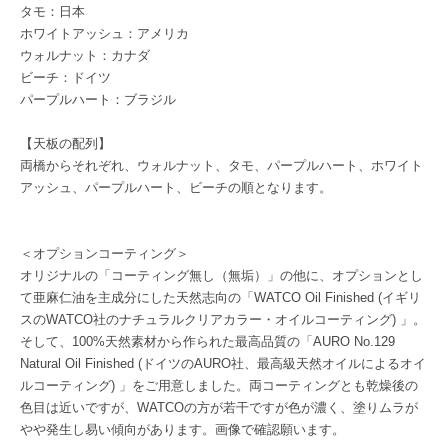
タモ：日本
ホワイトアッシュ：アメリカ
ウォルナット：カナダ
ビーチ：ドイツ
パープルハート：ブラジル
【天板の配列】
両橋からそれぞれ、ウォルナット、タモ、パープルハート、ホワイト
アッシュ、パープルハート、ビーチの順となります。
＜オプションコーティング＞
オリジナルの「コーティング無し（無垢）」の他に、オプションとし
て亜麻仁油を主成分にした天然志向の「WATCO Oil Finished (イギリ
スのWATCO社のナチュラルクリアカラー・オイルコーティング) 」。
そして、100%天然素材から作られた最高品質の「AURO No.129
Natural Oil Finished (ドイツのAURO社、最高級天然オイルによるオイ
ルコーティング) 」をご用意しました。両コーティングとも乾燥後の
色目は近いですが、WATCOの方が若干ですが色が濃く、塗りムラが
やや発生し易い傾向があります。画像で確認願います。