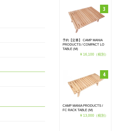
予約【定番】 CAMP MANIA
PRODUCTS / COMPACT LO
TABLE (M)
¥ 16,100
（税別）
CAMP MANIA PRODUCTS /
FC RACK TABLE (M)
¥ 13,000
（税別）