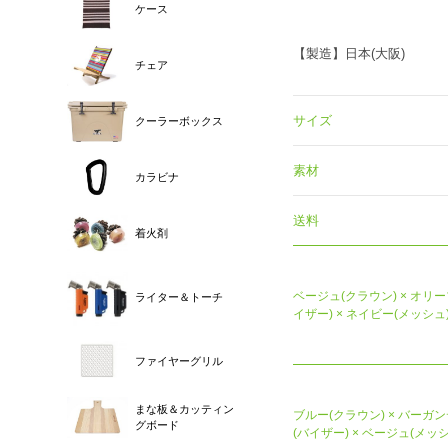
ケース
【製造】日本(大阪)
チェア
サイズ
クーラーボックス
素材
カラビナ
送料
着火剤
ベージュ(クラウン) × オリー
ライター＆トーチ
イザー) × ネイビー(メッシュ
ファイヤーグリル
まな板＆カッティン
ブルー(クラウン) × バーガ
グボード
(バイザー) × ベージュ(メッシ