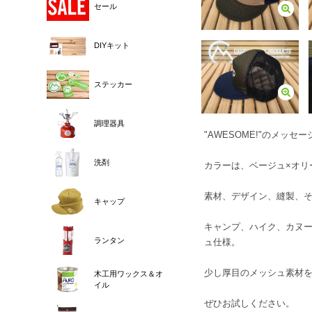
セール
DIYキット
ステッカー
調理器具
"AWESOME!"のメ
洗剤
カラーは、ベージュ×オリ
素材、デザイン、縫製、そ
キャップ
キャンプ、ハイク、カヌ
ランタン
ュ仕様。
少し厚目のメッシュ素材
木工用ワックス＆オ
イル
ぜひお試しください。