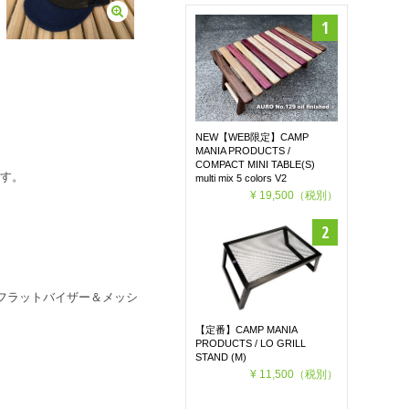
NEW【WEB限定】CAMP
MANIA PRODUCTS /
COMPACT MINI TABLE(S)
ます。
multi mix 5 colors V2
¥ 19,500
（税別）
フラットバイザー＆メッシ
【定番】CAMP MANIA
PRODUCTS / LO GRILL
STAND (M)
¥ 11,500
（税別）