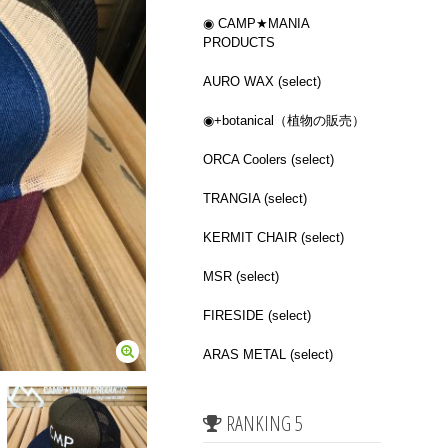
◉ CAMP★MANIA
PRODUCTS
AURO WAX (select)
◉+botanical（植物の販売）
ORCA Coolers (select)
TRANGIA (select)
KERMIT CHAIR (select)
MSR (select)
FIRESIDE (select)
ARAS METAL (select)
RANKING 5