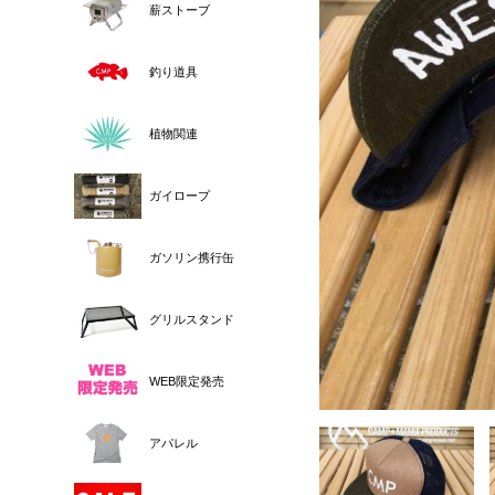
薪ストーブ
釣り道具
植物関連
ガイロープ
ガソリン携行缶
グリルスタンド
WEB限定発売
アパレル