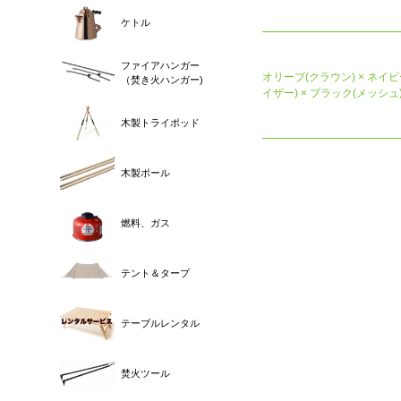
ケトル
ファイアハンガー
オリーブ(クラウン) × ネイビ
（焚き火ハンガー)
イザー) × ブラック(メッシュ
木製トライポッド
木製ポール
燃料、ガス
テント＆タープ
テーブルレンタル
焚火ツール