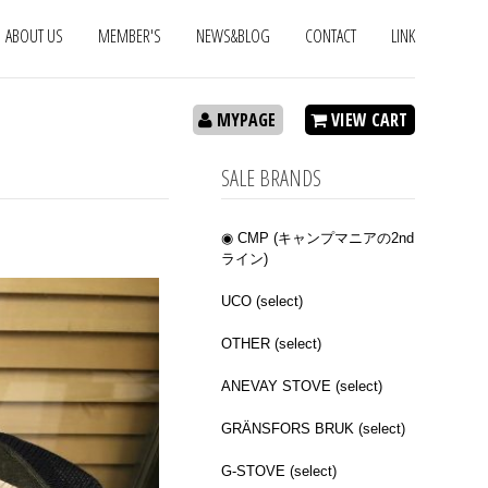
ABOUT US
MEMBER'S
NEWS&BLOG
CONTACT
LINK
MYPAGE
VIEW CART
SALE BRANDS
◉ CMP (キャンプマニアの2nd
ライン)
UCO (select)
OTHER (select)
ANEVAY STOVE (select)
GRÄNSFORS BRUK (select)
G-STOVE (select)