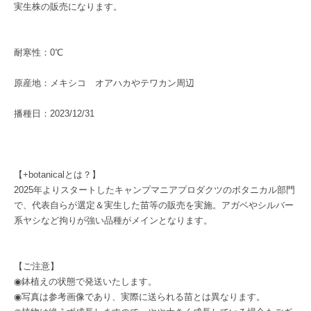
実生株の販売になります。
耐寒性：0℃
原産地：メキシコ オアハカやテワカン周辺
播種日：2023/12/31
【+botanicalとは？】
2025年よりスタートしたキャンプマニアプロダクツのボタニカル部門
で、代表自らが選定＆実生した苗等の販売を実施。アガベやシルバー
系ヤシなど拘りが強い品種がメインとなります。
【ご注意】
◉鉢植えの状態で発送いたします。
◉写真は参考画像であり、実際に送られる苗とは異なります。