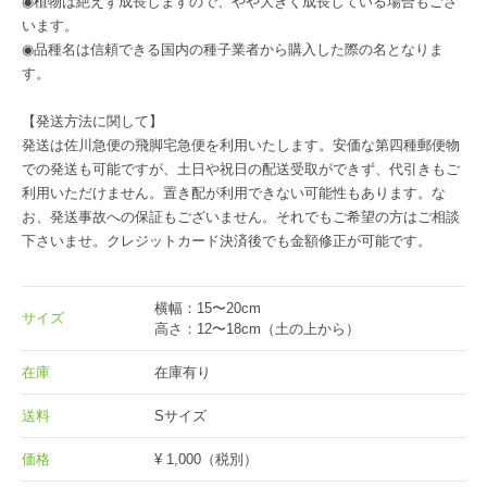
◉植物は絶えず成長しますので、やや大きく成長している場合もござ
います。
◉品種名は信頼できる国内の種子業者から購入した際の名となりま
す。
【発送方法に関して】
発送は佐川急便の飛脚宅急便を利用いたします。安価な第四種郵便物
での発送も可能ですが、土日や祝日の配送受取ができず、代引きもご
利用いただけません。置き配が利用できない可能性もあります。な
お、発送事故への保証もございません。それでもご希望の方はご相談
下さいませ。クレジットカード決済後でも金額修正が可能です。
横幅：15〜20cm
サイズ
高さ：12〜18cm（土の上から）
在庫
在庫有り
送料
Sサイズ
価格
¥ 1,000
（税別）