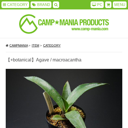
CATEGORY
BRAND
PC
MENU
CAMPMANIA
>
ITEM
>
CATEGORY
【+botanical】Agave / macroacantha