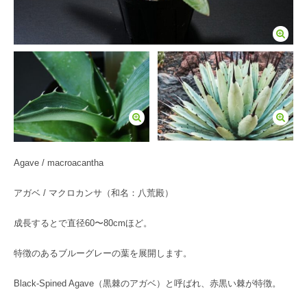
Agave / macroacantha
アガベ / マクロカンサ（和名：八荒殿）
成長するとで直径60〜80cmほど。
特徴のあるブルーグレーの葉を展開します。
Black-Spined Agave（黒棘のアガベ）と呼ばれ、赤黒い棘が特徴。