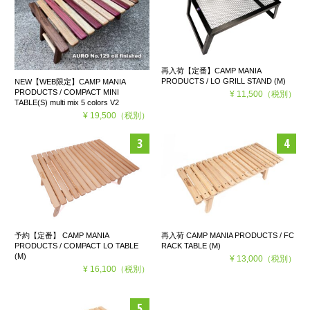
再入荷【定番】CAMP MANIA
PRODUCTS / LO GRILL STAND (M)
NEW【WEB限定】CAMP MANIA
PRODUCTS / COMPACT MINI
¥ 11,500
（税別）
TABLE(S) multi mix 5 colors V2
¥ 19,500
（税別）
予約【定番】 CAMP MANIA
再入荷 CAMP MANIA PRODUCTS / FC
PRODUCTS / COMPACT LO TABLE
RACK TABLE (M)
(M)
¥ 13,000
（税別）
¥ 16,100
（税別）