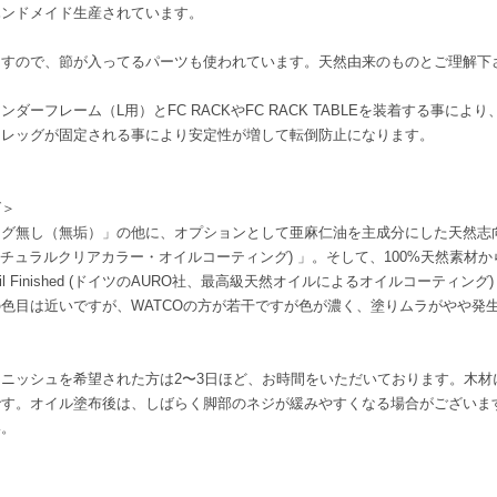
ハンドメイド生産されています。
ますので、節が入ってるパーツも使われています。天然由来のものとご理解下
ダーフレーム（L用）とFC RACKやFC RACK TABLEを装着する事に
、レッグが固定される事により安定性が増して転倒防止になります。
グ＞
無し（無垢）」の他に、オプションとして亜麻仁油を主成分にした天然志向の「WATC
のナチュラルクリアカラー・オイルコーティング) 」。そして、100%天然素材
ural Oil Finished (ドイツのAURO社、最高級天然オイルによるオイルコーテ
色目は近いですが、WATCOの方が若干ですが色が濃く、塗りムラがやや発
ニッシュを希望された方は2〜3日ほど、お時間をいただいております。木材
です。オイル塗布後は、しばらく脚部のネジが緩みやすくなる場合がございま
い。