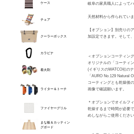
ケース
岐阜の家具職人によって
天然材料から作られてい
チェア
【オプション】別売りのアン
加設定できます。そして
クーラーボックス
カラビナ
＜オプションコーティン
オリジナルの「コーティング
(イギリスのWATCO社
着火剤
「AURO No.129 Nat
コーティングとも乾燥後の
画像で確認願います。
ライター＆トーチ
＊オプションでオイルフィ
ファイヤーグリル
乾燥するまで時間が必要
めしながらご使用くださ
まな板＆カッティン
グボード