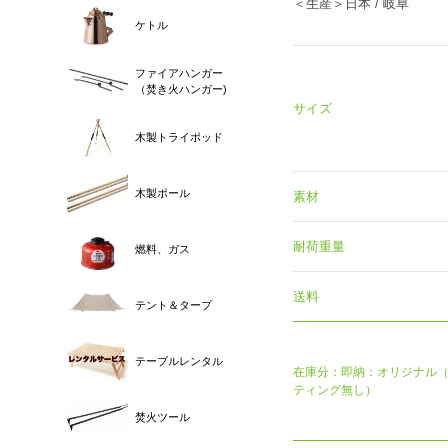
＜生産＞日本 / 岐阜
ケトル
ファイアハンガー
（焚き火ハンガー)
サイズ
木製トライポッド
木製ポール
素材
耐荷重量
燃料、ガス
送料
テント＆タープ
テーブルレンタル
在庫分：即納：オリジナル
ティング無し）
焚火ツール