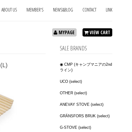
ABOUT US
MEMBER'S
NEWS&BLOG
CONTACT
LINK
MYPAGE
VIEW CART
SALE BRANDS
(L)
◉ CMP (キャンプマニアの2nd
ライン)
UCO (select)
OTHER (select)
ANEVAY STOVE (select)
GRÄNSFORS BRUK (select)
G-STOVE (select)