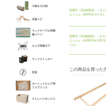
小物＆その他
在庫分（3日後発送）：オイ
ニッシュ（WATCO オイル）
木製ペグ
ウッドテーブル用補
修パーツ
在庫分（3日後発送）：オイ
ニッシュ（AURO No.129 
イル）
カメラ関連ギア
ウッドストッカー
この商品を買った
音楽
カーミットチェア用
ファブリック
ストレージボックス