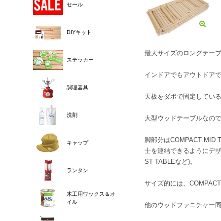
セール
DIYキット
最大サイズのロングテー
ステッカー
インドアでもアウトドア
調理器具
天板をダボで固定してい
洗剤
大型ウッドテーブルなの
脚部分はCOMPACT MI
キャップ
士を連結できるようにデザインし
ST TABLEなど)。
ランタン
サイズ的には、COMPACT 
木工用ワックス＆オ
イル
他のウッドファニチャー