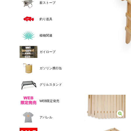
薪ストーブ
釣り道具
植物関連
ガイロープ
ガソリン携行缶
グリルスタンド
WEB限定発売
アパレル