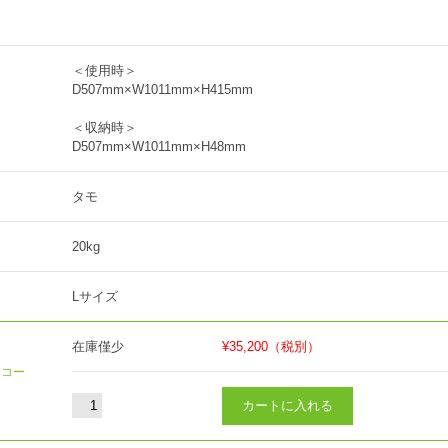
＜使用時＞
D507mm×W1011mm×H415mm
＜収納時＞
D507mm×W1011mm×H48mm
タモ
20kg
Lサイズ
在庫僅少
¥35,200
（税別）
（コー