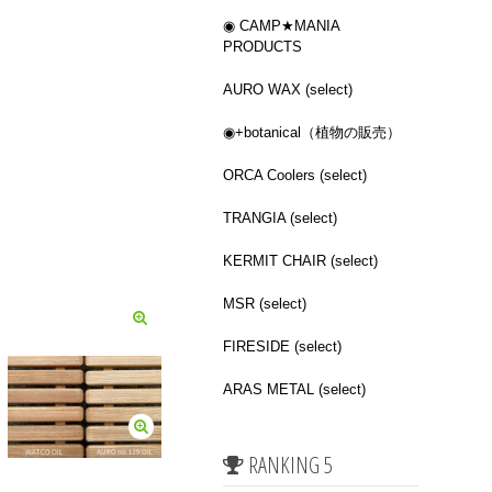
◉ CAMP★MANIA
PRODUCTS
AURO WAX (select)
◉+botanical（植物の販売）
ORCA Coolers (select)
TRANGIA (select)
KERMIT CHAIR (select)
MSR (select)
FIRESIDE (select)
ARAS METAL (select)
RANKING 5