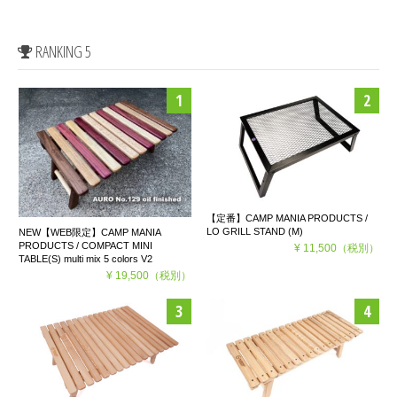
RANKING 5
【定番】CAMP MANIA PRODUCTS /
LO GRILL STAND (M)
NEW【WEB限定】CAMP MANIA
PRODUCTS / COMPACT MINI
¥ 11,500
（税別）
TABLE(S) multi mix 5 colors V2
¥ 19,500
（税別）