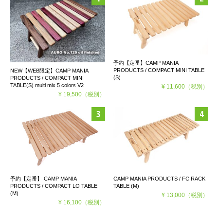
予約【定番】CAMP MANIA
PRODUCTS / COMPACT MINI TABLE
NEW【WEB限定】CAMP MANIA
(S)
PRODUCTS / COMPACT MINI
TABLE(S) multi mix 5 colors V2
¥ 11,600
（税別）
¥ 19,500
（税別）
予約【定番】 CAMP MANIA
CAMP MANIA PRODUCTS / FC RACK
PRODUCTS / COMPACT LO TABLE
TABLE (M)
(M)
¥ 13,000
（税別）
¥ 16,100
（税別）