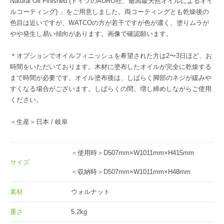
Natural Oil Finished (ドイツのAURO社、最高級天然オイルによるオイ
ルコーティング) 」をご用意しました。両コーティングとも乾燥後の
色目は近いですが、WATCOの方が若干ですが色が濃く、塗りムラが
やや発生し易い傾向があります。画像で確認願います。
＊オプションでオイルフィニッシュを希望された方は2〜3日ほど、お
時間をいただいております。木材に塗布したオイルが完全に乾燥する
まで時間が必要です。オイル塗布後は、しばらく脚部のネジが緩みや
すくなる場合がございます。しばらくの間、増し締めしながらご使用
ください。
＜生産＞日本 / 岐阜
＜使用時＞D507mm×W1011mm×H415mm
サイズ
＜収納時＞D507mm×W1011mm×H48mm
素材
ウォルナット
重さ
5.2kg