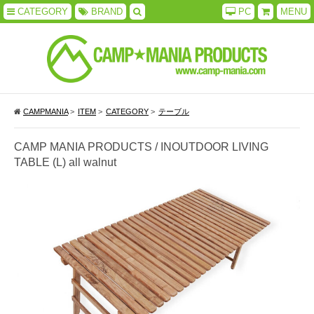
CATEGORY
BRAND
PC
MENU
CAMPMANIA
>
ITEM
>
CATEGORY
>
テーブル
CAMP MANIA PRODUCTS / INOUTDOOR LIVING
TABLE (L) all walnut