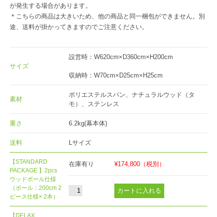
が発生する場合があります。
＊こちらの商品は大きいため、他の商品と同一梱包ができません。別
途、送料が掛かってきますのでご注意ください。
設営時：W620cm×D360cm×H200cm
サイズ
収納時：W70cm×D25cm×H25cm
ポリエステルスパン、ナチュラルウッド（タ
素材
モ）、ステンレス
重さ
6.2kg(幕本体)
送料
Lサイズ
【STANDARD
在庫有り
¥174,800
（税別）
PACKAGE 】2pcs
ウッドポール仕様
（ポール：200cm 2
ピース仕様× 2本）
【DELAX