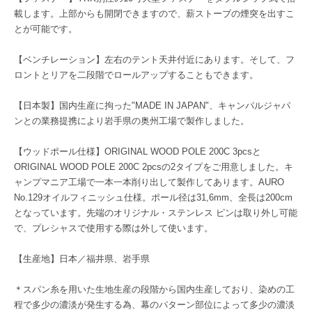
載します。上部からも開閉できますので、薪ストーブの煙突を出すこ
とが可能です。
【ベンチレーション】左右のテント天井付近にあります。そして、フ
ロントとリアを二段階でロールアップすることもできます。
【日本製】国内生産に拘った"MADE IN JAPAN"、キャンパルジャパ
ンとの業務提携により岩手県の奥州工場で製作しました。
【ウッドポール仕様】ORIGINAL WOOD POLE 200C 3pcsと
ORIGINAL WOOD POLE 200C 2pcsの2タイプをご用意しました。キ
ャンプマニア工場で一本一本削り出して製作してあります。AURO
No.129オイルフィニッシュ仕様。ポール径は31,6mm、全長は200cm
となっています。先端のオリジナル・ステンレス ピンは取り外し可能
で、プレシャスで使用する際は外して使います。
【生産地】日本／福井県、岩手県
＊スパン糸を用いた生地生産の段階から国内生産しており、染めの工
程で多少の濃淡が発生する為、幕のパターン部位によって多少の濃淡