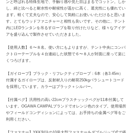
ンと呼ばれる特殊生地で、手触り感や見た目はまるでコットン。しか
し、綿と比べると耐水性や耐候性が遥かに高く、遮光性にも優れてい
ます。軽くて丈夫なので、安心して気軽にお使いいただけると思いま
す。とてもウッドファニチャーと相性も良いです。その他に、テント
内にLEDランタンを吊るすロープを取り付けたりなど、様々なアイデ
アを盛り込んで製作させていただきました。
【使用人数】６〜８名。使い方にもよりますが、テント中央にコンパ
クトローテーブルを４台連結した状態で６〜８人が対面に座って楽に
くつろげます。
【ガイロープ】ブラック・リフレクティブロープ：6本（各3.45m）
付属するガイロープは、反射材入りの耐荷250kgパラシュートコード
を採用しています。カラーはブラック＋シルバー。
【付属ペグ】汎用性の高い22cmプラスチッックペグが11本付属して
います。OGAWA CAMPALブランドでオレンジ色のタイプ。使用場所
やフィールドコンディションによっては、お手持ちの金属ペグ等をご
利用ください。
【ファスナー】YKK別注の10号大型ファスナーをダブルジップ式で搭