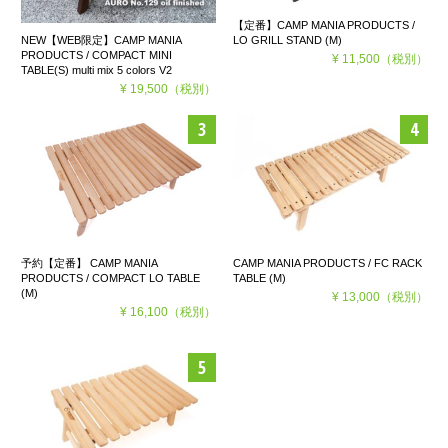
【定番】CAMP MANIA PRODUCTS /
LO GRILL STAND (M)
NEW【WEB限定】CAMP MANIA
PRODUCTS / COMPACT MINI
¥ 11,500
（税別）
TABLE(S) multi mix 5 colors V2
¥ 19,500
（税別）
予約【定番】 CAMP MANIA
CAMP MANIA PRODUCTS / FC RACK
PRODUCTS / COMPACT LO TABLE
TABLE (M)
(M)
¥ 13,000
（税別）
¥ 16,100
（税別）