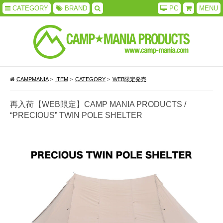
CATEGORY
BRAND
PC
MENU
CAMPMANIA
>
ITEM
>
CATEGORY
>
WEB限定発売
再入荷【WEB限定】CAMP MANIA PRODUCTS /
“PRECIOUS” TWIN POLE SHELTER