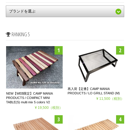
RANKING 5
再入荷【定番】CAMP MANIA
PRODUCTS / LO GRILL STAND (M)
NEW【WEB限定】CAMP MANIA
PRODUCTS / COMPACT MINI
¥ 11,500
（税別）
TABLE(S) multi mix 5 colors V2
¥ 19,500
（税別）