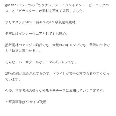
got fish? Tシャツの「ツクナレアスー：ジャイアント・ピーコックバ
ス」と「ピラルクー」が素材を変えて復活しました。
ポリエステル90% + 綿10%のT/C吸収速乾素材。
冬季にはインナーウエアとしてもお勧め。
熱帯雨林のアマゾン釣行でも、大荒れのキャンプでも、普段の街中で
も「快適に過ごせる」。
そんな、バーサタイルがテーマのTシャツです。
10％の綿が混合されてるので、ドライT が苦手な方でも着やすくなっ
ています。
今後、世界各地の様々な怪魚をモチーフに展開していく予定です。
＊写真画像はXLサイズ使用