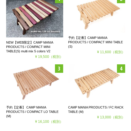
予約【定番】CAMP MANIA
PRODUCTS / COMPACT MINI TABLE
NEW【WEB限定】CAMP MANIA
(S)
PRODUCTS / COMPACT MINI
TABLE(S) multi mix 5 colors V2
¥ 11,600
（税別）
¥ 19,500
（税別）
予約【定番】 CAMP MANIA
CAMP MANIA PRODUCTS / FC RACK
PRODUCTS / COMPACT LO TABLE
TABLE (M)
(M)
¥ 13,000
（税別）
¥ 16,100
（税別）