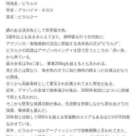
現地名：ピラルク
学名：アラパイマ・ギガス
英名：ピラルクー
鱗のある淡水魚として世界最大魚。
1億年以上も生き永らえてきた、肺呼吸を行う古代魚だ。
アマゾン川・食物連鎖の頂点に君臨する淡水魚の王が”ピラルク”。
ピラルクの語源はアマゾンのインディオ語で言うところの「赤い魚」
から来ている。
最大全長は3mに達し、重量200kgを超えるとも言われる。
見た目とは異なり、海水魚のタラに似た独特の締まった白身はかなり
の美味。
古くから高級食材として重宝され乱獲されてきた歴史がある。
近年、アマゾン川全域で個体減少が進み、2000年初頭にはついに絶滅
寸前とも言われた。
そこから堅実な保護活動が進み、生息数を把握しながら国をあげての
保護、養殖業も盛んだ。
10年前と比較して600％を超える背速数のエリアもあるほどのV字回復
をみせている。
長年、ピラルクーはルアーフィッシングで攻略困難と言われてきた。