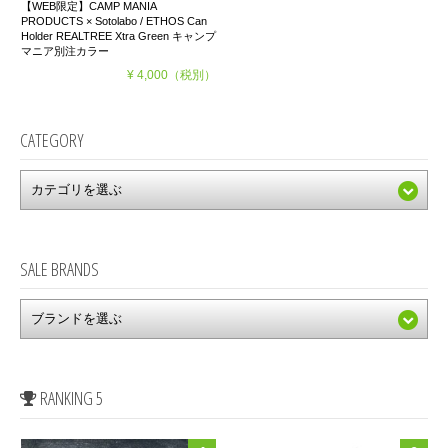
【WEB限定】CAMP MANIA
PRODUCTS × Sotolabo / ETHOS Can
Holder REALTREE Xtra Green キャンプ
マニア別注カラー
¥ 4,000
（税別）
CATEGORY
SALE BRANDS
RANKING 5