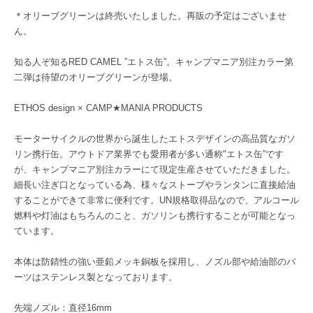
＊オリーブグリーンは終売いたしました。再販の予定はございませ
ん。
知る人ぞ知るRED CAMEL ”エトス缶”。キャンプマニア別注カラー第
二弾は待望のオリーブグリーンが登場。
ETHOS design × CAMP★MANIA PRODUCTS
モーターサイクルの世界から誕生したエトスデザインの高品質なガソ
リン携行缶。アウトドア業界でも愛用者が多い通称"エトス缶”です
が、キャンプマニア別注カラーにて現定生産させていただきました。
細長い注ぎ口となっている為、様々なストーブやランタンに直接給油
することができて非常に便利です。UN規格取得品なので、アルコール
燃料や灯油はもちろんのこと、ガソリンも携行することが可能となっ
ています。
本体は防錆性の強い亜鉛メッキ銅板を採用し、ノズル部や給油部のパ
ーツはステンレス製となっております。
先端ノズル：直径16mm