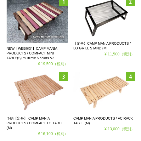
【定番】CAMP MANIA PRODUCTS /
LO GRILL STAND (M)
NEW【WEB限定】CAMP MANIA
PRODUCTS / COMPACT MINI
¥ 11,500
（税別）
TABLE(S) multi mix 5 colors V2
¥ 19,500
（税別）
予約【定番】 CAMP MANIA
CAMP MANIA PRODUCTS / FC RACK
PRODUCTS / COMPACT LO TABLE
TABLE (M)
(M)
¥ 13,000
（税別）
¥ 16,100
（税別）