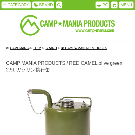
CATEGORY
BRAND
PC
MENU
CAMPMANIA
>
ITEM
>
BRAND
>
◉ CAMP★MANIA PRODUCTS
CAMP MANIA PRODUCTS / RED CAMEL olive green
2.5L ガソリン携行缶