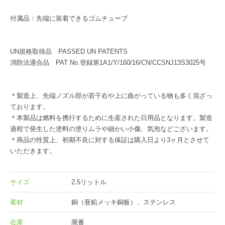
付属品：先端に装着できるゴムチューブ
UN規格取得品 PASSED UN PATENTS
消防法適合品 PAT No.登録第1A1/Y/160/16/CN/CCSNJ13S3025号
＊製造上、先端ノズル部が若干右や上に曲がっている物も多く混ざっ
ております。
＊本製品は燃料を携行するために生産された日用品となります。製造
過程で発生した塗料の塗りムラや細かい小傷、気泡などございます。
＊商品の性質上、初期不良に対する保証は購入日より3ヶ月とさせて
いただきます。
サイズ
2.5リットル
素材
銅（亜鉛メッキ銅板）、ステンレス
在庫
廃番