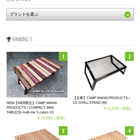
RANKING 5
【定番】CAMP MANIA PRODUCTS /
LO GRILL STAND (M)
NEW【WEB限定】CAMP MANIA
PRODUCTS / COMPACT MINI
¥ 11,500
（税別）
TABLE(S) multi mix 5 colors V2
¥ 19,500
（税別）