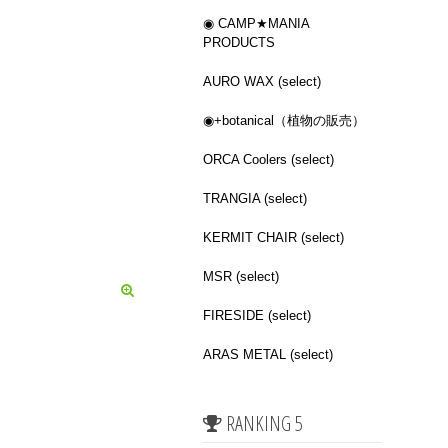
◉ CAMP★MANIA
PRODUCTS
AURO WAX (select)
◉+botanical（植物の販売）
ORCA Coolers (select)
TRANGIA (select)
KERMIT CHAIR (select)
MSR (select)
FIRESIDE (select)
ARAS METAL (select)
RANKING 5