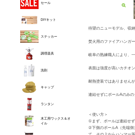
セール
DIYキット
待望のニューモデル、収納
ステッカー
焚火用のファイアハンガ
調理器具
岐阜の熟練職人により、
表面は強度が高いカチオ
洗剤
耐熱塗装ではありません
キャップ
連結せずにポールAのみの
ランタン
＜使い方＞
木工用ワックス＆オ
①まず、ポールは連結せず
イル
②下側のポールA（先端
て、その上からハンマー