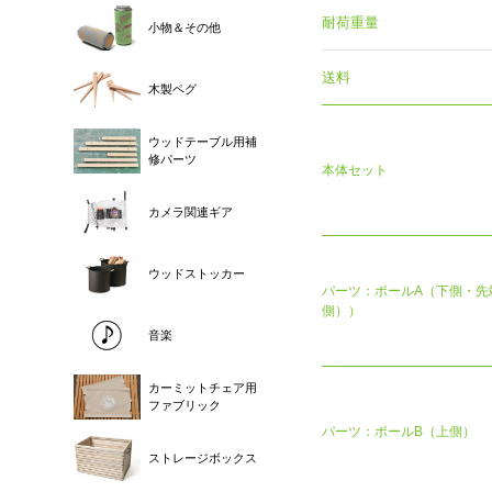
耐荷重量
小物＆その他
送料
木製ペグ
ウッドテーブル用補
修パーツ
本体セット
カメラ関連ギア
ウッドストッカー
パーツ：ポールA（下側・先
側））
音楽
カーミットチェア用
ファブリック
パーツ：ポールB（上側）
ストレージボックス