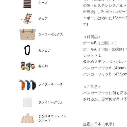
ケース
③仮止めステンレスボルト
④最後に、2つのハンガー
＊ポールは地中に15cm
チェア
す)
クーラーボックス
＜付属品＞
ポールB（上側）× 1
ポールA（下側・先端側）×
カラビナ
ナット × 1
仮止めステンレス・ボルト 
着火剤
ハンガーフックA（41cm）
ハンガーフックB（47.5cm
ライター＆トーチ
＜ご注意＞
ハンガーフックに何も吊
されるか、必ず何か吊り
ファイヤーグリル
まな板＆カッティン
グボード
生産／日本（岐阜）