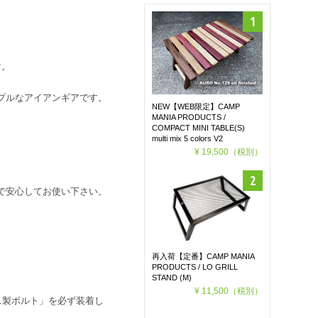
す。
プルなアイアンギアです。
NEW【WEB限定】CAMP
MANIA PRODUCTS /
COMPACT MINI TABLE(S)
multi mix 5 colors V2
¥ 19,500
（税別）
で安心してお使い下さい。
再入荷【定番】CAMP MANIA
PRODUCTS / LO GRILL
STAND (M)
¥ 11,500
（税別）
ス製ボルト」を必ず装着し