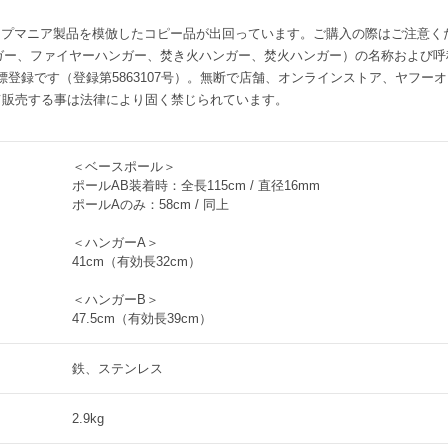
プマニア製品を模倣したコピー品が出回っています。ご購入の際はご注意くだ
ガー、ファイヤーハンガー、焚き火ハンガー、焚火ハンガー）の名称および呼称は
商標登録です（登録第5863107号）。無断で店舗、オンラインストア、ヤフーオ
て販売する事は法律により固く禁じられています。
＜ベースポール＞
ポールAB装着時：全長115cm / 直径16mm
ポールAのみ：58cm / 同上
＜ハンガーA＞
41cm（有効長32cm）
＜ハンガーB＞
47.5cm（有効長39cm）
鉄、ステンレス
2.9kg