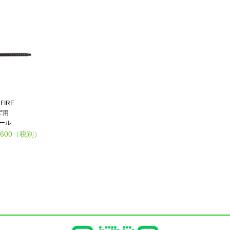
FIRE
t”用
ポール
,600
（税別）