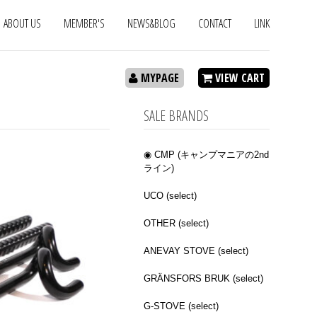
ABOUT US
MEMBER'S
NEWS&BLOG
CONTACT
LINK
MYPAGE
VIEW CART
SALE BRANDS
◉ CMP (キャンプマニアの2nd
ライン)
UCO (select)
OTHER (select)
ANEVAY STOVE (select)
GRÄNSFORS BRUK (select)
G-STOVE (select)