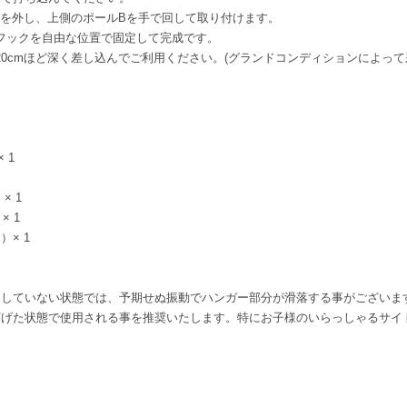
を外し、上側のポールBを手で回して取り付けます。
フックを自由な位置で固定して完成です。
〜20cmほど深く差し込んでご利用ください。(グランドコンディションによっ
 1
× 1
× 1
）× 1
るしていない状態では、予期せぬ振動でハンガー部分が滑落する事がございま
下げた状態で使用される事を推奨いたします。特にお子様のいらっしゃるサイ