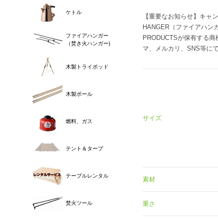
ケトル
【重要なお知らせ】キャン
HANGER（ファイアハン
ファイアハンガー
PRODUCTSが保有する
（焚き火ハンガー)
マ、メルカリ、SNS等に
木製トライポッド
木製ポール
サイズ
燃料、ガス
テント＆タープ
テーブルレンタル
素材
重さ
焚火ツール