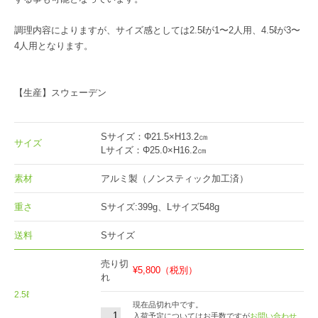
調理内容によりますが、サイズ感としては2.5ℓが1〜2人用、4.5ℓが3〜
4人用となります。
【生産】スウェーデン
Sサイズ：Φ21.5×H13.2㎝
サイズ
Lサイズ：Φ25.0×H16.2㎝
素材
アルミ製（ノンスティック加工済）
重さ
Sサイズ:399g、Lサイズ548g
送料
Sサイズ
売り切
¥5,800
（税別）
れ
2.5ℓ
現在品切れ中です。
入荷予定についてはお手数ですが
お問い合わせ