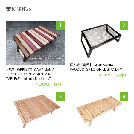
RANKING 5
再入荷【定番】CAMP MANIA
PRODUCTS / LO GRILL STAND (M)
NEW【WEB限定】CAMP MANIA
PRODUCTS / COMPACT MINI
¥ 11,500
（税別）
TABLE(S) multi mix 5 colors V2
¥ 19,500
（税別）