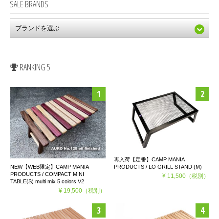
SALE BRANDS
RANKING 5
再入荷【定番】CAMP MANIA
PRODUCTS / LO GRILL STAND (M)
NEW【WEB限定】CAMP MANIA
PRODUCTS / COMPACT MINI
¥ 11,500
（税別）
TABLE(S) multi mix 5 colors V2
¥ 19,500
（税別）