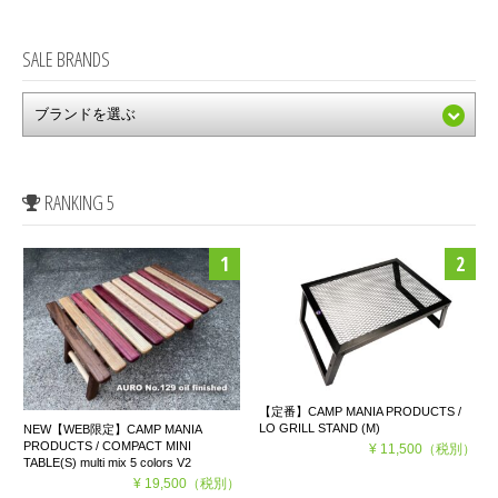
SALE BRANDS
RANKING 5
【定番】CAMP MANIA PRODUCTS /
LO GRILL STAND (M)
NEW【WEB限定】CAMP MANIA
PRODUCTS / COMPACT MINI
¥ 11,500
（税別）
TABLE(S) multi mix 5 colors V2
¥ 19,500
（税別）