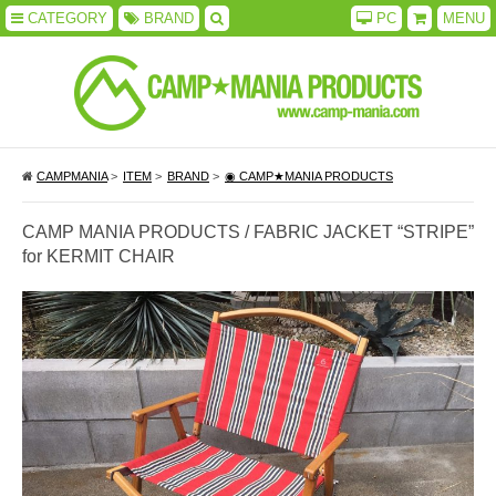
CATEGORY
BRAND
PC
MENU
CAMPMANIA
>
ITEM
>
BRAND
>
◉ CAMP★MANIA PRODUCTS
CAMP MANIA PRODUCTS / FABRIC JACKET “STRIPE”
for KERMIT CHAIR