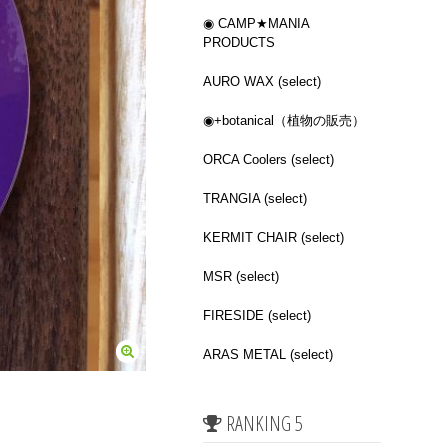
◉ CAMP★MANIA
PRODUCTS
AURO WAX (select)
◉+botanical（植物の販売）
ORCA Coolers (select)
TRANGIA (select)
KERMIT CHAIR (select)
MSR (select)
FIRESIDE (select)
ARAS METAL (select)
RANKING 5