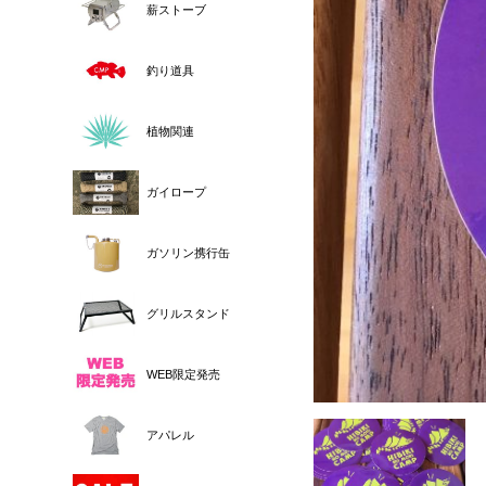
薪ストーブ
釣り道具
植物関連
ガイロープ
ガソリン携行缶
グリルスタンド
WEB限定発売
アパレル