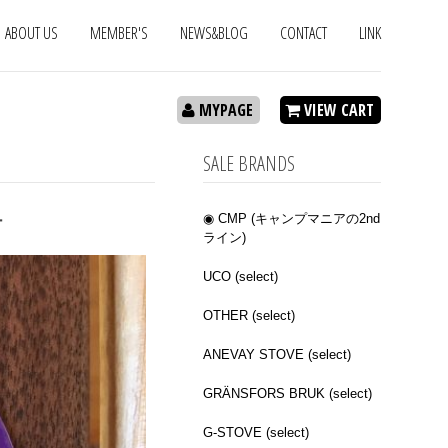
ABOUT US
MEMBER'S
NEWS&BLOG
CONTACT
LINK
MYPAGE
VIEW CART
SALE BRANDS
ー
◉ CMP (キャンプマニアの2nd
ライン)
UCO (select)
OTHER (select)
ANEVAY STOVE (select)
GRÄNSFORS BRUK (select)
G-STOVE (select)