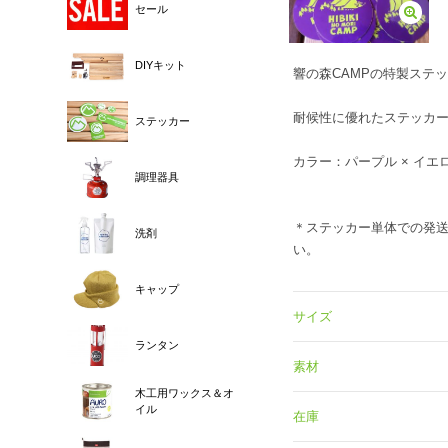
セール
DIYキット
響の森CAMPの特製ステ
耐候性に優れたステッカ
ステッカー
カラー：パープル × イエ
調理器具
＊ステッカー単体での発
洗剤
い。
キャップ
サイズ
ランタン
素材
木工用ワックス＆オ
イル
在庫