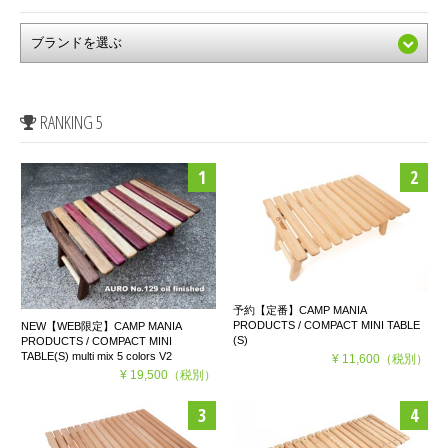
RANKING 5
予約【定番】CAMP MANIA
PRODUCTS / COMPACT MINI TABLE
NEW【WEB限定】CAMP MANIA
(S)
PRODUCTS / COMPACT MINI
TABLE(S) multi mix 5 colors V2
¥ 11,600
（税別）
¥ 19,500
（税別）