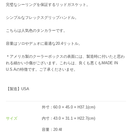
完璧なシーリングを保証するリッドガスケット。
シンプルなフレックスグリップハンドル。
こちらは人気色のタンカラーです。
容量はソロやデュオに最適な20.4リットル。
＊アメリカ製のクーラーボックスの表面には、製造時に付いたと思わ
れる細かい小傷がございます。これらは、良くも悪くもMADE IN
U.S.Aの特徴です。ご了承くださいませ。
【製造】USA
外寸：60.0 × 45.0 × H37.1(cm)
サイズ
内寸：43.0 × 31.1 × H22.7(cm)
容量：20.4ℓ