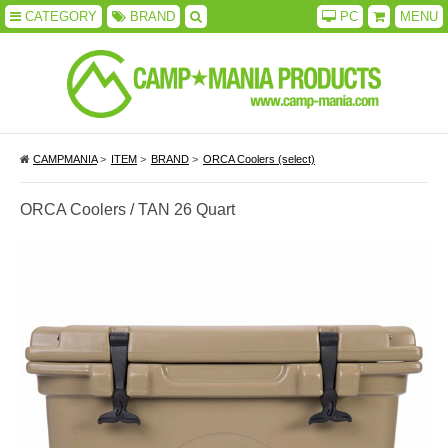
CATEGORY
BRAND
PC
MENU
CAMPMANIA
>
ITEM
>
BRAND
>
ORCA Coolers (select)
ORCA Coolers / TAN 26 Quart