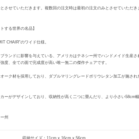
でとさせていただきます。複数回の注文時は最初の注文のみとさせていただき
クトする世界の名品】
IT CHAIR"のワイド仕様。
アブランドに影響を与えている、アメリカはテネシー州でハンドメイド生産さ
、強度、全ての面で完成度が高い唯一無二の傑作チェアです。
たオーク材を採用しており、ダブルマリングレードポリウレタン加工が施され
カーがデザインしており、収納性が高く二つに畳んだり、より小さい58cm
シー州
収納サイズ：11cm x 16cm x 56cm