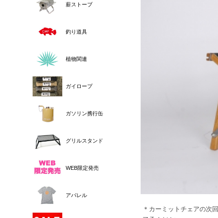
薪ストーブ
釣り道具
植物関連
ガイロープ
ガソリン携行缶
グリルスタンド
WEB限定発売
アパレル
＊カーミットチェアの次