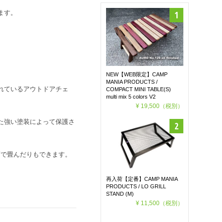
ます。
NEW【WEB限定】CAMP
MANIA PRODUCTS /
れているアウトドアチェ
COMPACT MINI TABLE(S)
multi mix 5 colors V2
¥ 19,500
（税別）
た強い塗装によって保護さ
幅で畳んだりもできます。
再入荷【定番】CAMP MANIA
PRODUCTS / LO GRILL
STAND (M)
¥ 11,500
（税別）