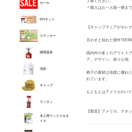
了承ください。
セール
＊購入はお一人様一脚ま
DIYキット
【キャンプマニアがセレ
ステッカー
言わずと知れた傑作"KERM
調理器具
国内外の多くのアウトド
ア。デザイン、座り心地
洗剤
椅子の素材は強度に優れ
れています。
キャップ
もともとはアメリカのバイ
ランタン
【製造】アメリカ、テネ
木工用ワックス＆オ
イル