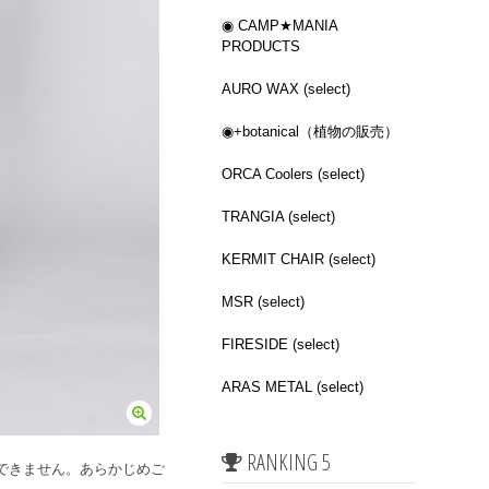
◉ CAMP★MANIA
PRODUCTS
AURO WAX (select)
◉+botanical（植物の販売）
ORCA Coolers (select)
TRANGIA (select)
KERMIT CHAIR (select)
MSR (select)
FIRESIDE (select)
ARAS METAL (select)
RANKING 5
できません。あらかじめご