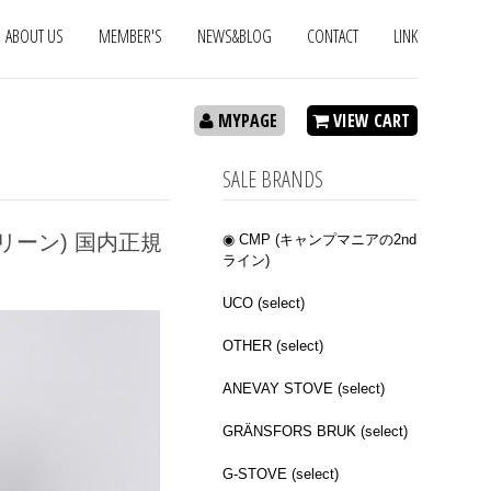
ABOUT US
MEMBER'S
NEWS&BLOG
CONTACT
LINK
MYPAGE
VIEW CART
SALE BRANDS
ストグリーン) 国内正規
◉ CMP (キャンプマニアの2nd
ライン)
UCO (select)
OTHER (select)
ANEVAY STOVE (select)
GRÄNSFORS BRUK (select)
G-STOVE (select)