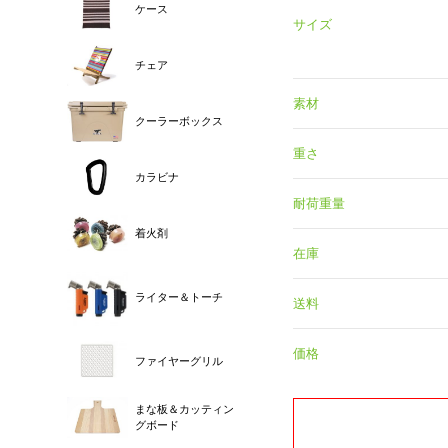
ケース
サイズ
チェア
素材
クーラーボックス
重さ
カラビナ
耐荷重量
着火剤
在庫
ライター＆トーチ
送料
価格
ファイヤーグリル
まな板＆カッティン
グボード