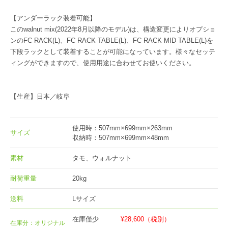
【アンダーラック装着可能】
このwalnut mix(2022年8月以降のモデル)は、構造変更によりオプショ
ンのFC RACK(L)、FC RACK TABLE(L)、FC RACK MID TABLE(L)を
下段ラックとして装着することが可能になっています。様々なセッテ
ィングができますので、使用用途に合わせてお使いください。
【生産】日本／岐阜
使用時：507mm×699mm×263mm
サイズ
収納時：507mm×699mm×48mm
素材
タモ、ウォルナット
耐荷重量
20kg
送料
Lサイズ
在庫僅少
¥28,600
（税別）
在庫分：オリジナル