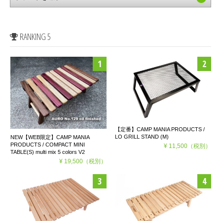
RANKING 5
【定番】CAMP MANIA PRODUCTS /
LO GRILL STAND (M)
NEW【WEB限定】CAMP MANIA
PRODUCTS / COMPACT MINI
¥ 11,500
（税別）
TABLE(S) multi mix 5 colors V2
¥ 19,500
（税別）