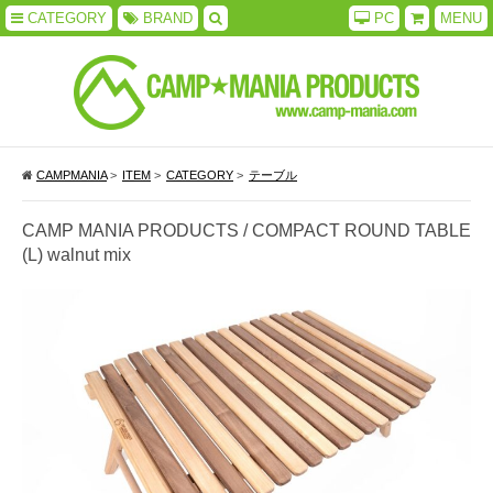
CATEGORY
BRAND
PC
MENU
CAMPMANIA
>
ITEM
>
CATEGORY
>
テーブル
CAMP MANIA PRODUCTS / COMPACT ROUND TABLE
(L) walnut mix