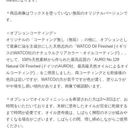
＊商品画像はワックスを塗っていない無垢のオリジナルバージョンで
す。
＜オプションコーティング＞
オリジナルの「コーティング無し（無垢）」の他に、オプションとし
て亜麻仁油を主成分にした天然志向の「WATCO Oil Finished (イギリ
スのWATCO社のナチュラルクリアカラー・オイルコーティング) 」。
そして、100%天然素材から作られた最高品質の「AURO No.129
Natural Oil Finished (ドイツのAURO社、最高級天然オイルによるオイ
ルコーティング) 」をご用意しました。両コーティングとも乾燥後の
色目は近いですが、WATCOの方が若干ですが色が濃く、塗りムラが
やや発生し易い傾向があります。画像で確認願います。
＊オプションでオイルフィニッシュを希望された方は2〜3日ほど、お
時間をいただいております。木材に塗布したオイルが完全に乾燥する
まで時間が必要です。オイル塗布後は、しばらく脚部のネジが緩みや
すくなる場合がございます。しばらくの間、増し締めしながらご使用
ください。