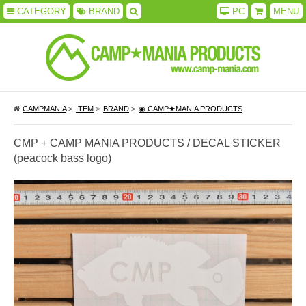
CATEGORY
BRAND
PC
MENU
CAMPMANIA
>
ITEM
>
BRAND
>
◉ CAMP★MANIA PRODUCTS
CMP + CAMP MANIA PRODUCTS / DECAL STICKER
(peacock bass logo)