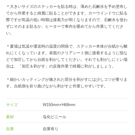
＊大きいサイズのステッカーを貼る時は、薄めた石鹸水を予め塗布し
てから作業すると綺麗に貼ることができます。カーウインドウに貼る
際ですが気温の低い時期は接着力が弱くなりますので、石鹸水を使わ
ずにそのまま貼るか、ヒーターで車内を暖めてから作業してくださ
い。
＊夏場は気温や運送時の温度の関係で、ステッカー本体が台紙から離
れにくくなっています。表面のクリアシート側に接着するように指な
どで加圧してから台紙を剥がしてください。それでも剥がしにくい場
合は、「加圧＆剥がす」の反復作業で綺麗に剥がしましょう。
＊細かいカッティングが施された部分を剥がすには少しコツが要りま
す。台紙側を折り曲げながら剥がすと作業しやすいです。
サイズ
W150mm×H68mm
素材
塩化ビニール
在庫
在庫有り