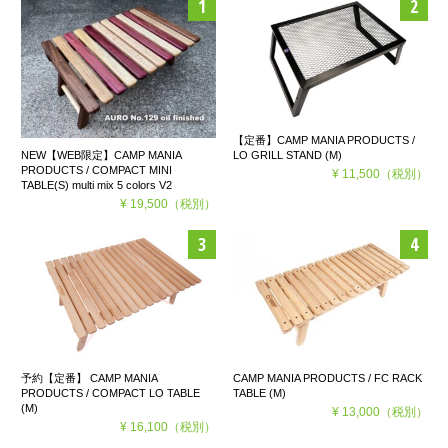
【定番】CAMP MANIA PRODUCTS /
LO GRILL STAND (M)
NEW【WEB限定】CAMP MANIA
PRODUCTS / COMPACT MINI
¥ 11,500
（税別）
TABLE(S) multi mix 5 colors V2
¥ 19,500
（税別）
予約【定番】 CAMP MANIA
CAMP MANIA PRODUCTS / FC RACK
PRODUCTS / COMPACT LO TABLE
TABLE (M)
(M)
¥ 13,000
（税別）
¥ 16,100
（税別）