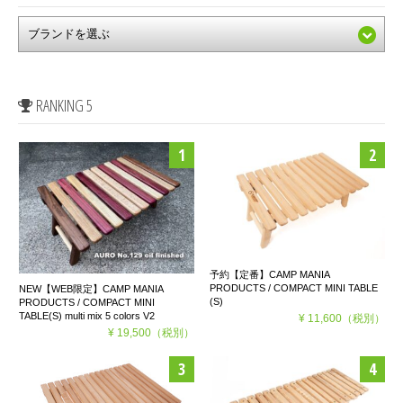
RANKING 5
予約【定番】CAMP MANIA
PRODUCTS / COMPACT MINI TABLE
NEW【WEB限定】CAMP MANIA
(S)
PRODUCTS / COMPACT MINI
TABLE(S) multi mix 5 colors V2
¥ 11,600
（税別）
¥ 19,500
（税別）