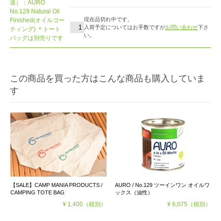
送）：AURO
No.129 Natural Oil
現在品切れ中です。
Finished(オイルコー
入荷予定についてはお手数ですが
お問い合わせ
下さ
ティング) ＊トート
い。
バッグは別売りです
この商品を買った方はこんな商品も購入していま
す
【SALE】CAMP MANIA PRODUCTS /
AURO / No.129 ツーインワン オイルワ
CAMPING TOTE BAG
ックス（油性）
¥ 1,400
（税別）
¥ 6,075
（税別）