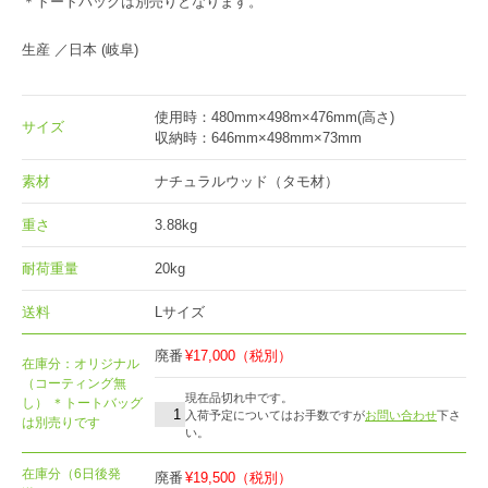
＊トートバッグは別売りとなります。
生産 ／日本 (岐阜)
使用時：480mm×498m×476mm(高さ)
サイズ
収納時：646mm×498mm×73mm
素材
ナチュラルウッド（タモ材）
重さ
3.88kg
耐荷重量
20kg
送料
Lサイズ
廃番
¥17,000
（税別）
在庫分：オリジナル
（コーティング無
現在品切れ中です。
し） ＊トートバッグ
入荷予定についてはお手数ですが
お問い合わせ
下さ
は別売りです
い。
在庫分（6日後発
廃番
¥19,500
（税別）