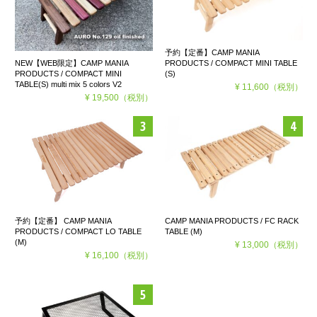
予約【定番】CAMP MANIA
PRODUCTS / COMPACT MINI TABLE
NEW【WEB限定】CAMP MANIA
(S)
PRODUCTS / COMPACT MINI
TABLE(S) multi mix 5 colors V2
¥ 11,600
（税別）
¥ 19,500
（税別）
予約【定番】 CAMP MANIA
CAMP MANIA PRODUCTS / FC RACK
PRODUCTS / COMPACT LO TABLE
TABLE (M)
(M)
¥ 13,000
（税別）
¥ 16,100
（税別）