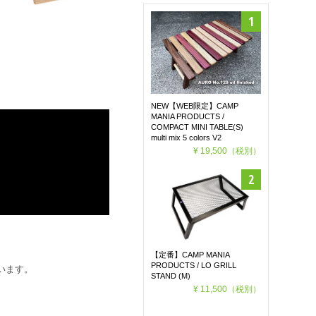
NEW【WEB限定】CAMP
MANIA PRODUCTS /
COMPACT MINI TABLE(S)
multi mix 5 colors V2
¥ 19,500
（税別）
。
【定番】CAMP MANIA
PRODUCTS / LO GRILL
います。
STAND (M)
¥ 11,500
（税別）