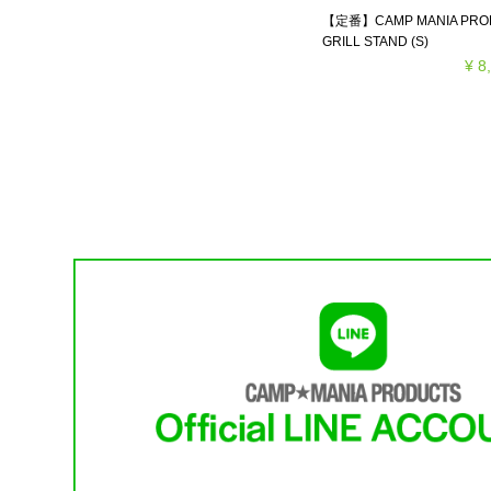
【定番】CAMP MANIA PRODU
GRILL STAND (S)
¥ 8