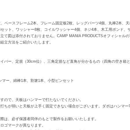
枚、ベースフレーム2本、フレーム固定板2枚、レッグパーツ4個、丸棒2本、天
4セット、ワッシャー8枚、コイルワッシャー4個、ネジ4本、木工用ボンド、
図は添付されておりません。CAMP MANIA PRODUCTSオフィシャルのY
で組立方法をご紹介いたします。
イバー、定規（30cm位）、三角定規など直角が分かるもの（四角の空き箱
ハンマー、綿棒1本、割箸1本、小型ピンセット
ますので、天板はハンマーで打たないでください。
ボ打ちが弱いと天板が上手く固定できない場合がございます。ダボはハンマー
る際は、必ず保護者同伴のもとで製作をお願いいたします。
はロゴマークが異なります。