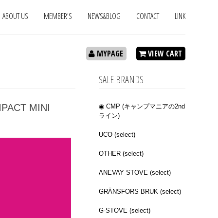
ABOUT US
MEMBER'S
NEWS&BLOG
CONTACT
LINK
MYPAGE
VIEW CART
SALE BRANDS
PACT MINI
◉ CMP (キャンプマニアの2nd
ライン)
UCO (select)
OTHER (select)
ANEVAY STOVE (select)
GRÄNSFORS BRUK (select)
G-STOVE (select)