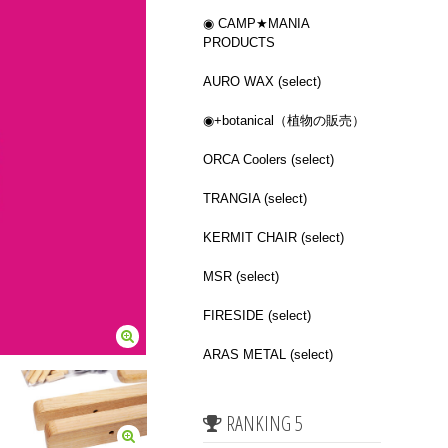
◉ CAMP★MANIA
PRODUCTS
AURO WAX (select)
◉+botanical（植物の販売）
ORCA Coolers (select)
TRANGIA (select)
KERMIT CHAIR (select)
MSR (select)
FIRESIDE (select)
ARAS METAL (select)
RANKING 5