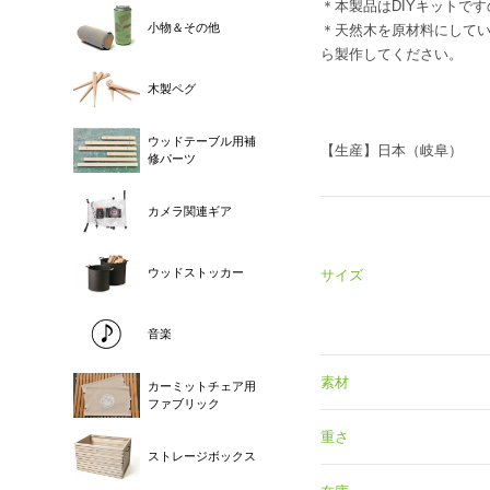
＊本製品はDIYキットで
小物＆その他
＊天然木を原材料にして
ら製作してください。
木製ペグ
ウッドテーブル用補
【生産】日本（岐阜）
修パーツ
カメラ関連ギア
ウッドストッカー
サイズ
音楽
素材
カーミットチェア用
ファブリック
重さ
ストレージボックス