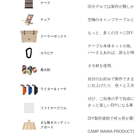
ケース
旧モデルでは製作が難し
空極のキャンプテーブル
チェア
もっと、多くの方々にDI
クーラーボックス
テーブル本体キットの他
バーさえあれば、誰もが簡
カラビナ
タモ材を使用。
着火剤
自分のお好みで製作でき
に仕上げたり、色々と工
ライター＆トーチ
ぜひ、ご自身の手で自由
きっと楽しいDIYになる
ファイヤーグリル
DIY製作過程で何ヵ所か
まな板＆カッティン
グボード
CAMP MANIA PRO