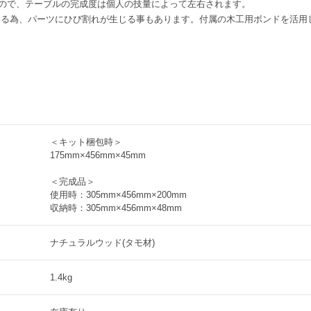
すので、テーブルの完成度は個人の技量によって左右されます。
いる為、パーツにひび割れが生じる事もあります。付属の木工用ボンドを活用
＜キット梱包時＞
175mm×456mm×45mm
＜完成品＞
使用時：305mm×456mm×200mm
収納時：305mm×456mm×48mm
ナチュラルウッド(タモ材)
1.4kg