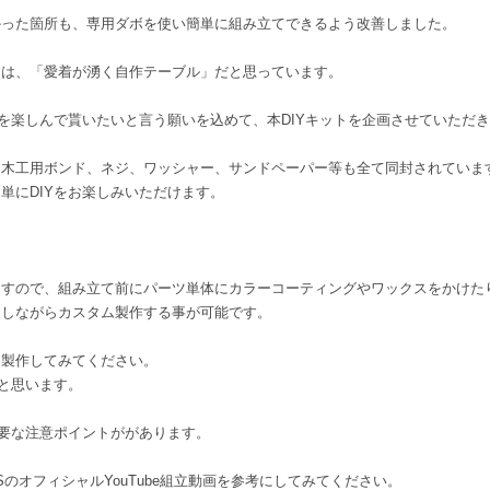
かった箇所も、専用ダボを使い簡単に組み立てできるよう改善しました。
とは、「愛着が湧く自作テーブル」だと思っています。
Yを楽しんで貰いたいと言う願いを込めて、本DIYキットを企画させていただ
、木工用ボンド、ネジ、ワッシャー、サンドペーパー等も全て同封されていま
単にDIYをお楽しみいただけます。
ますので、組み立て前にパーツ単体にカラーコーティングやワックスをかけた
夫しながらカスタム製作する事が可能です。
に製作してみてください。
事と思います。
重要な注意ポイントががあります。
DUCTSのオフィシャルYouTube組立動画を参考にしてみてください。