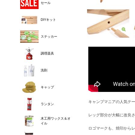
セール
DIYキット
ステッカー
調理器具
洗剤
キャップ
キャンプマニアの人気テー
ランタン
レッグ部分が大幅に改良
木工用ワックス＆オ
イル
ロゴマークも、焼印から