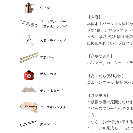
ケトル
【内容】
ファイアハンガー
本体木工パーツ（天板12
（焚き火ハンガー)
ダボ4個）、ボルトナット
＊今回は取扱説明書や組み立て
木製トライポッド
に掲載されているブログ
【必要な道具】
木製ポール
ハンマー、カッター、ドラ
燃料、ガス
【あったら便利な物】
ゴムハンマー or 樹脂製
テント＆タープ
【注意事項】
＊破損や傷の原因になり
テーブルレンタル
＊ベースフレームへのダ
ょう。
＊小さいお子様が作業す
焚火ツール
＊テーブル完成モデルと