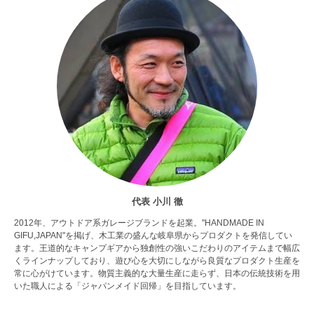
代表 小川 徹
2012年、アウトドア系ガレージブランドを起業。"HANDMADE IN
GIFU,JAPAN"を掲げ、木工業の盛んな岐阜県からプロダクトを発信してい
ます。王道的なキャンプギアから独創性の強いこだわりのアイテムまで幅広
くラインナップしており、遊び心を大切にしながら良質なプロダクト生産を
常に心がけています。物質主義的な大量生産に走らず、日本の伝統技術を用
いた職人による「ジャパンメイド回帰」を目指しています。