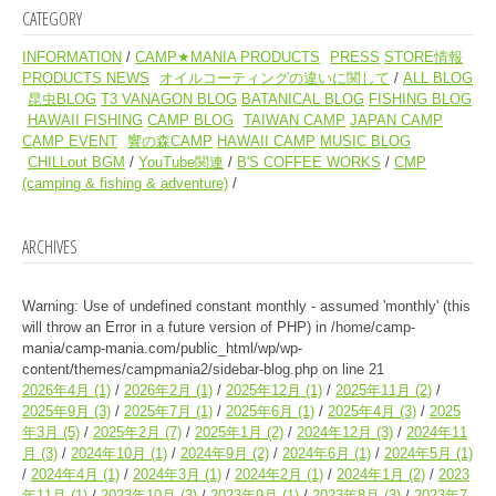
CATEGORY
INFORMATION
CAMP★MANIA PRODUCTS
PRESS
STORE情報
PRODUCTS NEWS
オイルコーティングの違いに関して
ALL BLOG
昆虫BLOG
T3 VANAGON BLOG
BATANICAL BLOG
FISHING BLOG
HAWAII FISHING
CAMP BLOG
TAIWAN CAMP
JAPAN CAMP
CAMP EVENT
響の森CAMP
HAWAII CAMP
MUSIC BLOG
CHILLout BGM
YouTube関連
B'S COFFEE WORKS
CMP
(camping & fishing & adventure)
ARCHIVES
Warning
: Use of undefined constant monthly - assumed 'monthly' (this
will throw an Error in a future version of PHP) in
/home/camp-
mania/camp-mania.com/public_html/wp/wp-
content/themes/campmania2/sidebar-blog.php
on line
21
2026年4月
(1)
2026年2月
(1)
2025年12月
(1)
2025年11月
(2)
2025年9月
(3)
2025年7月
(1)
2025年6月
(1)
2025年4月
(3)
2025
年3月
(5)
2025年2月
(7)
2025年1月
(2)
2024年12月
(3)
2024年11
月
(3)
2024年10月
(1)
2024年9月
(2)
2024年6月
(1)
2024年5月
(1)
2024年4月
(1)
2024年3月
(1)
2024年2月
(1)
2024年1月
(2)
2023
年11月
(1)
2023年10月
(3)
2023年9月
(1)
2023年8月
(3)
2023年7