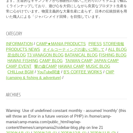
ます。王道的なキャンプギアから独創性の強いこだわりのアイテムまで幅広
くラインナップしており、遊び心を大切にしながら良質なプロダクト生産を
常に心がけています。物質主義的な大量生産に走らず、日本の伝統技術を用
いた職人による「ジャパンメイド回帰」を目指しています。
CATEGORY
INFORMATION
CAMP★MANIA PRODUCTS
PRESS
STORE情報
PRODUCTS NEWS
オイルコーティングの違いに関して
ALL BLOG
昆虫BLOG
T3 VANAGON BLOG
BATANICAL BLOG
FISHING BLOG
HAWAII FISHING
CAMP BLOG
TAIWAN CAMP
JAPAN CAMP
CAMP EVENT
響の森CAMP
HAWAII CAMP
MUSIC BLOG
CHILLout BGM
YouTube関連
B'S COFFEE WORKS
CMP
(camping & fishing & adventure)
ARCHIVES
Warning
: Use of undefined constant monthly - assumed 'monthly' (this
will throw an Error in a future version of PHP) in
/home/camp-
mania/camp-mania.com/public_html/wp/wp-
content/themes/campmania2/sidebar-blog.php
on line
21