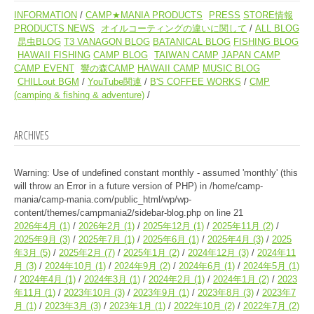
INFORMATION
CAMP★MANIA PRODUCTS
PRESS
STORE情報
PRODUCTS NEWS
オイルコーティングの違いに関して
ALL BLOG
昆虫BLOG
T3 VANAGON BLOG
BATANICAL BLOG
FISHING BLOG
HAWAII FISHING
CAMP BLOG
TAIWAN CAMP
JAPAN CAMP
CAMP EVENT
響の森CAMP
HAWAII CAMP
MUSIC BLOG
CHILLout BGM
YouTube関連
B'S COFFEE WORKS
CMP
(camping & fishing & adventure)
ARCHIVES
Warning
: Use of undefined constant monthly - assumed 'monthly' (this
will throw an Error in a future version of PHP) in
/home/camp-
mania/camp-mania.com/public_html/wp/wp-
content/themes/campmania2/sidebar-blog.php
on line
21
2026年4月
(1)
2026年2月
(1)
2025年12月
(1)
2025年11月
(2)
2025年9月
(3)
2025年7月
(1)
2025年6月
(1)
2025年4月
(3)
2025
年3月
(5)
2025年2月
(7)
2025年1月
(2)
2024年12月
(3)
2024年11
月
(3)
2024年10月
(1)
2024年9月
(2)
2024年6月
(1)
2024年5月
(1)
2024年4月
(1)
2024年3月
(1)
2024年2月
(1)
2024年1月
(2)
2023
年11月
(1)
2023年10月
(3)
2023年9月
(1)
2023年8月
(3)
2023年7
月
(1)
2023年3月
(3)
2023年1月
(1)
2022年10月
(2)
2022年7月
(2)