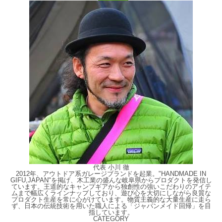
代表 小川 徹
2012年、アウトドア系ガレージブランドを起業。"HANDMADE IN
GIFU,JAPAN"を掲げ、木工業の盛んな岐阜県からプロダクトを発信し
ています。王道的なキャンプギアから独創性の強いこだわりのアイテ
ムまで幅広くラインナップしており、遊び心を大切にしながら良質な
プロダクト生産を常に心がけています。物質主義的な大量生産に走ら
ず、日本の伝統技術を用いた職人による「ジャパンメイド回帰」を目
指しています。
CATEGORY