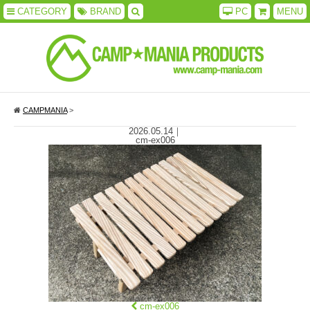
CATEGORY
BRAND
PC
MENU
CAMPMANIA
>
2026.05.14
｜
cm-ex006
cm-ex006