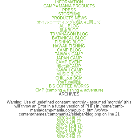
INFORMATION
CAMP★MANIA PRODUCTS
PRESS
STORE情報
PRODUCTS NEWS
オイルコーティングの違いに関して
ALL BLOG
昆虫BLOG
T3 VANAGON BLOG
BATANICAL BLOG
FISHING BLOG
HAWAII FISHING
CAMP BLOG
TAIWAN CAMP
JAPAN CAMP
CAMP EVENT
響の森CAMP
HAWAII CAMP
MUSIC BLOG
CHILLout BGM
YouTube関連
B'S COFFEE WORKS
CMP (camping & fishing & adventure)
ARCHIVES
Warning
: Use of undefined constant monthly - assumed 'monthly' (this
will throw an Error in a future version of PHP) in
/home/camp-
mania/camp-mania.com/public_html/wp/wp-
content/themes/campmania2/sidebar-blog.php
on line
21
2026年4月
(1)
2026年2月
(1)
2025年12月
(1)
2025年11月
(2)
2025年9月
(3)