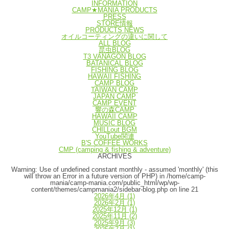
INFORMATION
CAMP★MANIA PRODUCTS
PRESS
STORE情報
PRODUCTS NEWS
オイルコーティングの違いに関して
ALL BLOG
昆虫BLOG
T3 VANAGON BLOG
BATANICAL BLOG
FISHING BLOG
HAWAII FISHING
CAMP BLOG
TAIWAN CAMP
JAPAN CAMP
CAMP EVENT
響の森CAMP
HAWAII CAMP
MUSIC BLOG
CHILLout BGM
YouTube関連
B'S COFFEE WORKS
CMP (camping & fishing & adventure)
ARCHIVES
Warning
: Use of undefined constant monthly - assumed 'monthly' (this
will throw an Error in a future version of PHP) in
/home/camp-
mania/camp-mania.com/public_html/wp/wp-
content/themes/campmania2/sidebar-blog.php
on line
21
2026年4月
(1)
2026年2月
(1)
2025年12月
(1)
2025年11月
(2)
2025年9月
(3)