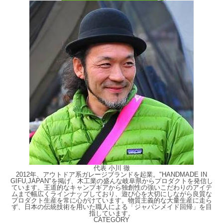
代表 小川 徹
2012年、アウトドア系ガレージブランドを起業。"HANDMADE IN
GIFU,JAPAN"を掲げ、木工業の盛んな岐阜県からプロダクトを発信し
ています。王道的なキャンプギアから独創性の強いこだわりのアイテ
ムまで幅広くラインナップしており、遊び心を大切にしながら良質な
プロダクト生産を常に心がけています。物質主義的な大量生産に走ら
ず、日本の伝統技術を用いた職人による「ジャパンメイド回帰」を目
指しています。
CATEGORY