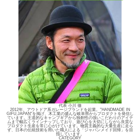
代表 小川 徹
2012年、アウトドア系ガレージブランドを起業。"HANDMADE IN
GIFU,JAPAN"を掲げ、木工業の盛んな岐阜県からプロダクトを発信し
ています。王道的なキャンプギアから独創性の強いこだわりのアイテ
ムまで幅広くラインナップしており、遊び心を大切にしながら良質な
プロダクト生産を常に心がけています。物質主義的な大量生産に走ら
ず、日本の伝統技術を用いた職人による「ジャパンメイド回帰」を目
指しています。
CATEGORY