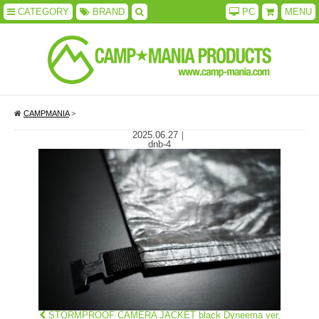
CATEGORY
BRAND
PC
MENU
CAMPMANIA
>
2025.06.27
｜
dnb-4
STORMPROOF CAMERA JACKET black Dyneema ver.