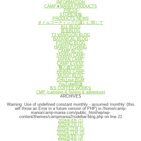
INFORMATION
CAMP★MANIA PRODUCTS
PRESS
STORE情報
PRODUCTS NEWS
オイルコーティングの違いに関して
ALL BLOG
昆虫BLOG
T3 VANAGON BLOG
BATANICAL BLOG
FISHING BLOG
HAWAII FISHING
CAMP BLOG
TAIWAN CAMP
JAPAN CAMP
CAMP EVENT
響の森CAMP
HAWAII CAMP
MUSIC BLOG
CHILLout BGM
YouTube関連
B'S COFFEE WORKS
CMP (camping & fishing & adventure)
ARCHIVES
Warning
: Use of undefined constant monthly - assumed 'monthly' (this
will throw an Error in a future version of PHP) in
/home/camp-
mania/camp-mania.com/public_html/wp/wp-
content/themes/campmania2/sidebar-blog.php
on line
21
2026年4月
(1)
2026年2月
(1)
2025年12月
(1)
2025年11月
(2)
2025年9月
(3)