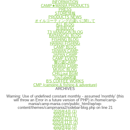
INFORMATION
CAMP★MANIA PRODUCTS
PRESS
STORE情報
PRODUCTS NEWS
オイルコーティングの違いに関して
ALL BLOG
昆虫BLOG
T3 VANAGON BLOG
BATANICAL BLOG
FISHING BLOG
HAWAII FISHING
CAMP BLOG
TAIWAN CAMP
JAPAN CAMP
CAMP EVENT
響の森CAMP
HAWAII CAMP
MUSIC BLOG
CHILLout BGM
YouTube関連
B'S COFFEE WORKS
CMP (camping & fishing & adventure)
ARCHIVES
Warning
: Use of undefined constant monthly - assumed 'monthly' (this
will throw an Error in a future version of PHP) in
/home/camp-
mania/camp-mania.com/public_html/wp/wp-
content/themes/campmania2/sidebar-blog.php
on line
21
2026年4月
(1)
2026年2月
(1)
2025年12月
(1)
2025年11月
(2)
2025年9月
(3)