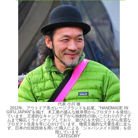
代表 小川 徹
2012年、アウトドア系ガレージブランドを起業。"HANDMADE IN
GIFU,JAPAN"を掲げ、木工業の盛んな岐阜県からプロダクトを発信し
ています。王道的なキャンプギアから独創性の強いこだわりのアイテ
ムまで幅広くラインナップしており、遊び心を大切にしながら良質な
プロダクト生産を常に心がけています。物質主義的な大量生産に走ら
ず、日本の伝統技術を用いた職人による「ジャパンメイド回帰」を目
指しています。
CATEGORY