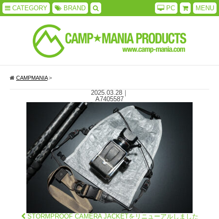
CATEGORY
BRAND
PC
MENU
CAMPMANIA
>
2025.03.28
｜
A7405587
STORMPROOF CAMERA JACKETをリニューアルしました