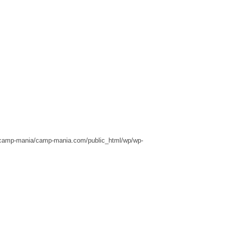
camp-mania/camp-mania.com/public_html/wp/wp-