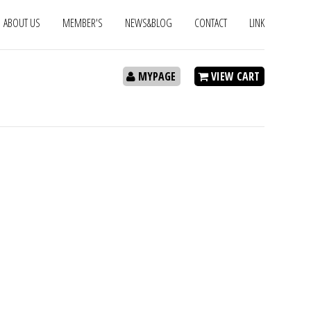
ABOUT US
MEMBER'S
NEWS&BLOG
CONTACT
LINK
MYPAGE
VIEW CART