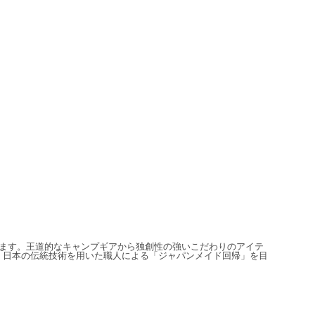
信しています。王道的なキャンプギアから独創性の強いこだわりのアイテ
、日本の伝統技術を用いた職人による「ジャパンメイド回帰」を目