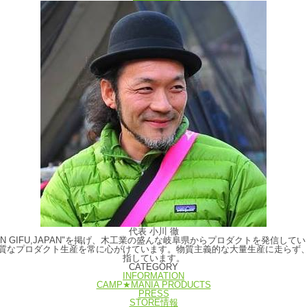
代表 小川 徹
E IN GIFU,JAPAN"を掲げ、木工業の盛んな岐阜県からプロダクトを発
質なプロダクト生産を常に心がけています。物質主義的な大量生産に走らず
指しています。
CATEGORY
INFORMATION
CAMP★MANIA PRODUCTS
PRESS
STORE情報