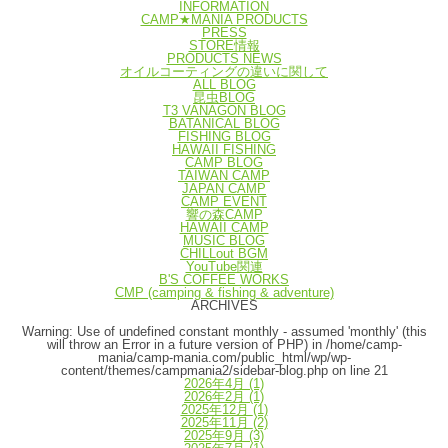
INFORMATION
CAMP★MANIA PRODUCTS
PRESS
STORE情報
PRODUCTS NEWS
オイルコーティングの違いに関して
ALL BLOG
昆虫BLOG
T3 VANAGON BLOG
BATANICAL BLOG
FISHING BLOG
HAWAII FISHING
CAMP BLOG
TAIWAN CAMP
JAPAN CAMP
CAMP EVENT
響の森CAMP
HAWAII CAMP
MUSIC BLOG
CHILLout BGM
YouTube関連
B'S COFFEE WORKS
CMP (camping & fishing & adventure)
ARCHIVES
Warning
: Use of undefined constant monthly - assumed 'monthly' (this
will throw an Error in a future version of PHP) in
/home/camp-
mania/camp-mania.com/public_html/wp/wp-
content/themes/campmania2/sidebar-blog.php
on line
21
2026年4月
(1)
2026年2月
(1)
2025年12月
(1)
2025年11月
(2)
2025年9月
(3)