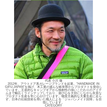
代表 小川 徹
2012年、アウトドア系ガレージブランドを起業。"HANDMADE IN
GIFU,JAPAN"を掲げ、木工業の盛んな岐阜県からプロダクトを発信し
ています。王道的なキャンプギアから独創性の強いこだわりのアイテ
ムまで幅広くラインナップしており、遊び心を大切にしながら良質な
プロダクト生産を常に心がけています。物質主義的な大量生産に走ら
ず、日本の伝統技術を用いた職人による「ジャパンメイド回帰」を目
指しています。
CATEGORY