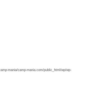
camp-mania/camp-mania.com/public_html/wp/wp-