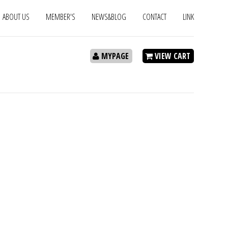
ABOUT US
MEMBER'S
NEWS&BLOG
CONTACT
LINK
MYPAGE
VIEW CART