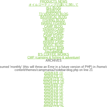
PRODUCTS NEWS
オイルコーティングの違いに関して
ALL BLOG
昆虫BLOG
T3 VANAGON BLOG
BATANICAL BLOG
FISHING BLOG
HAWAII FISHING
CAMP BLOG
TAIWAN CAMP
JAPAN CAMP
CAMP EVENT
響の森CAMP
HAWAII CAMP
MUSIC BLOG
CHILLout BGM
YouTube関連
B'S COFFEE WORKS
CMP (camping & fishing & adventure)
ARCHIVES
umed 'monthly' (this will throw an Error in a future version of PHP) in
/home/
content/themes/campmania2/sidebar-blog.php
on line
21
2026年4月
(1)
2026年2月
(1)
2025年12月
(1)
2025年11月
(2)
2025年9月
(3)
2025年7月
(1)
2025年6月
(1)
2025年4月
(3)
2025年3月
(5)
2025年2月
(7)
2025年1月
(2)