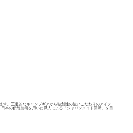
信しています。王道的なキャンプギアから独創性の強いこだわりのアイテ
、日本の伝統技術を用いた職人による「ジャパンメイド回帰」を目