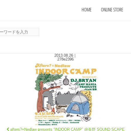
HOME
ONLINE STORE
2013.08.26
｜
278e2396
afters?×Nedlaw presents “INDOOR CAMP” @長野 SOUND SCAPE