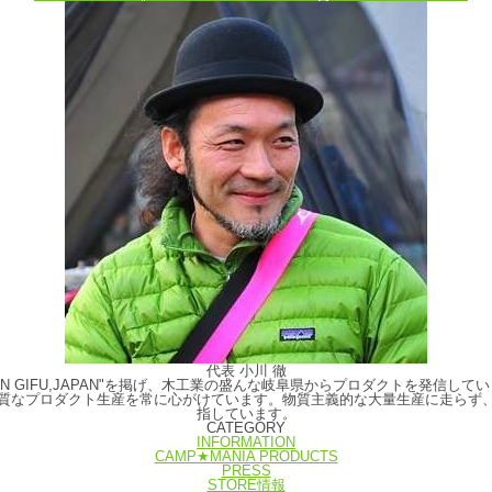
代表 小川 徹
E IN GIFU,JAPAN"を掲げ、木工業の盛んな岐阜県からプロダクトを発
質なプロダクト生産を常に心がけています。物質主義的な大量生産に走らず
指しています。
CATEGORY
INFORMATION
CAMP★MANIA PRODUCTS
PRESS
STORE情報