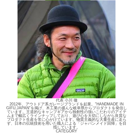
代表 小川 徹
2012年、アウトドア系ガレージブランドを起業。"HANDMADE IN
GIFU,JAPAN"を掲げ、木工業の盛んな岐阜県からプロダクトを発信し
ています。王道的なキャンプギアから独創性の強いこだわりのアイテ
ムまで幅広くラインナップしており、遊び心を大切にしながら良質な
プロダクト生産を常に心がけています。物質主義的な大量生産に走ら
ず、日本の伝統技術を用いた職人による「ジャパンメイド回帰」を目
指しています。
CATEGORY