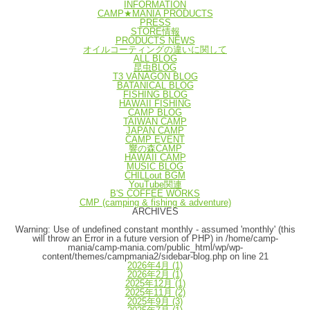
INFORMATION
CAMP★MANIA PRODUCTS
PRESS
STORE情報
PRODUCTS NEWS
オイルコーティングの違いに関して
ALL BLOG
昆虫BLOG
T3 VANAGON BLOG
BATANICAL BLOG
FISHING BLOG
HAWAII FISHING
CAMP BLOG
TAIWAN CAMP
JAPAN CAMP
CAMP EVENT
響の森CAMP
HAWAII CAMP
MUSIC BLOG
CHILLout BGM
YouTube関連
B'S COFFEE WORKS
CMP (camping & fishing & adventure)
ARCHIVES
Warning
: Use of undefined constant monthly - assumed 'monthly' (this
will throw an Error in a future version of PHP) in
/home/camp-
mania/camp-mania.com/public_html/wp/wp-
content/themes/campmania2/sidebar-blog.php
on line
21
2026年4月
(1)
2026年2月
(1)
2025年12月
(1)
2025年11月
(2)
2025年9月
(3)