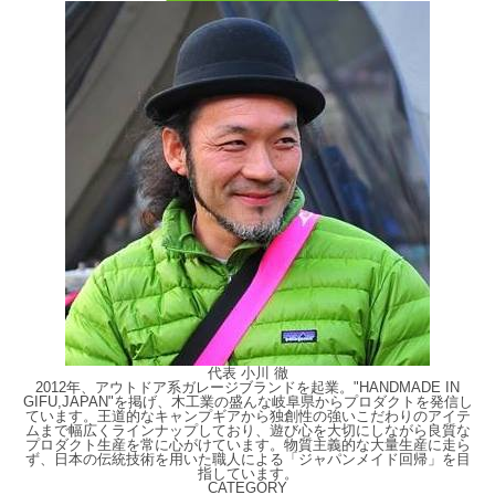
代表 小川 徹
2012年、アウトドア系ガレージブランドを起業。"HANDMADE IN
GIFU,JAPAN"を掲げ、木工業の盛んな岐阜県からプロダクトを発信し
ています。王道的なキャンプギアから独創性の強いこだわりのアイテ
ムまで幅広くラインナップしており、遊び心を大切にしながら良質な
プロダクト生産を常に心がけています。物質主義的な大量生産に走ら
ず、日本の伝統技術を用いた職人による「ジャパンメイド回帰」を目
指しています。
CATEGORY