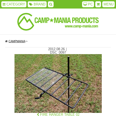
CATEGORY
BRAND
PC
MENU
CAMPMANIA
>
2012.08.26
｜
DSC_0097
FIRE HANGER TABLE 02