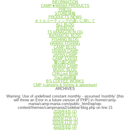
INFORMATION
CAMP★MANIA PRODUCTS
PRESS
STORE情報
PRODUCTS NEWS
オイルコーティングの違いに関して
ALL BLOG
昆虫BLOG
T3 VANAGON BLOG
BATANICAL BLOG
FISHING BLOG
HAWAII FISHING
CAMP BLOG
TAIWAN CAMP
JAPAN CAMP
CAMP EVENT
響の森CAMP
HAWAII CAMP
MUSIC BLOG
CHILLout BGM
YouTube関連
B'S COFFEE WORKS
CMP (camping & fishing & adventure)
ARCHIVES
Warning
: Use of undefined constant monthly - assumed 'monthly' (this
will throw an Error in a future version of PHP) in
/home/camp-
mania/camp-mania.com/public_html/wp/wp-
content/themes/campmania2/sidebar-blog.php
on line
21
2026年4月
(1)
2026年2月
(1)
2025年12月
(1)
2025年11月
(2)
2025年9月
(3)